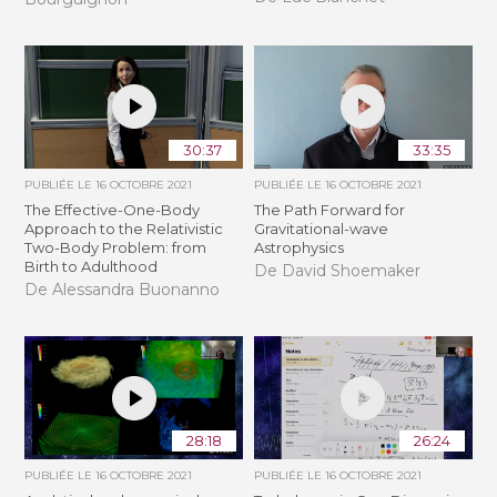
30:37
33:35
PUBLIÉE LE
16 OCTOBRE 2021
PUBLIÉE LE
16 OCTOBRE 2021
The Effective-One-Body
The Path Forward for
Approach to the Relativistic
Gravitational-wave
Two-Body Problem: from
Astrophysics
Birth to Adulthood
De David Shoemaker
De Alessandra Buonanno
28:18
26:24
PUBLIÉE LE
16 OCTOBRE 2021
PUBLIÉE LE
16 OCTOBRE 2021