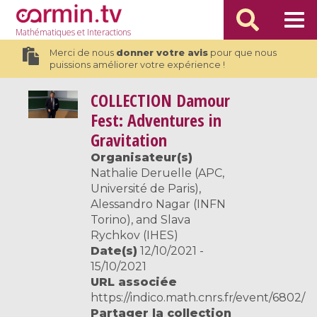
Mathématiques
et Interactions
Merci de nous
donner votre avis
pour que nous
puissions améliorer votre expérience !
COLLECTION
Damour
Fest: Adventures in
Gravitation
Organisateur(s)
Nathalie Deruelle (APC,
Université de Paris),
Alessandro Nagar (INFN
Torino), and Slava
Rychkov (IHES)
Date(s)
12/10/2021 -
15/10/2021
URL associée
https://indico.math.cnrs.fr/event/6802/
Partager la collection