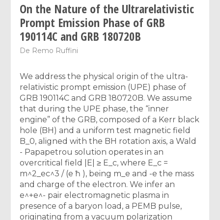
On the Nature of the Ultrarelativistic
Prompt Emission Phase of GRB
190114C and GRB 180720B
De
Remo Ruffini
We address the physical origin of the ultra-
relativistic prompt emission (UPE) phase of
GRB 190114C and GRB 180720B. We assume
that during the UPE phase, the “inner
engine” of the GRB, composed of a Kerr black
hole (BH) and a uniform test magnetic field
B_0, aligned with the BH rotation axis, a Wald
- Papapetrou solution operates in an
overcritical field |E| ≥ E_c, where E_c =
m^2_ec^3 / (e ħ ), being m_e and -e the mass
and charge of the electron. We infer an
e^+e^- pair electromagnetic plasma in
presence of a baryon load, a PEMB pulse,
originating from a vacuum polarization