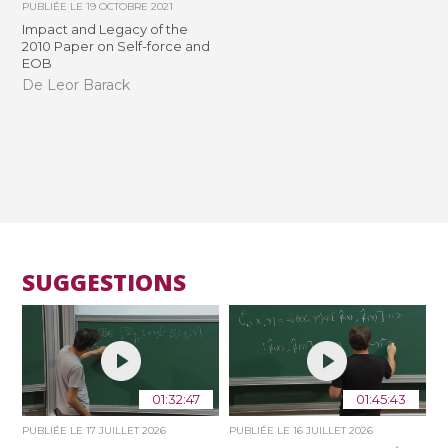
PUBLIÉE LE
19 OCTOBRE 2021
Impact and Legacy of the
2010 Paper on Self-force and
EOB
De Leor Barack
SUGGESTIONS
01:32:47
01:45:43
PUBLIÉE LE
17 JUILLET 2026
PUBLIÉE LE
16 JUILLET 2026