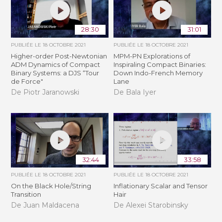
28:30
31:01
PUBLIÉE LE
18 OCTOBRE 2021
PUBLIÉE LE
18 OCTOBRE 2021
Higher-order Post-Newtonian
MPM-PN Explorations of
ADM Dynamics of Compact
Inspiraling Compact Binaries:
Binary Systems: a DJS “Tour
Down Indo-French Memory
de Force"
Lane
De Piotr Jaranowski
De Bala Iyer
32:44
33:58
PUBLIÉE LE
18 OCTOBRE 2021
PUBLIÉE LE
18 OCTOBRE 2021
On the Black Hole/String
Inflationary Scalar and Tensor
Transition
Hair
De Juan Maldacena
De Alexei Starobinsky