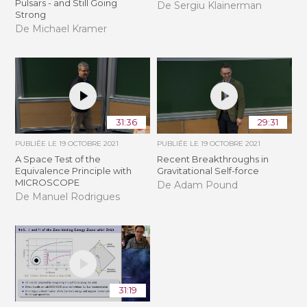
Pulsars - and Still Going
De Sergiu Klainerman
Strong
De Michael Kramer
31:36
29:31
PUBLIÉE LE
19 OCTOBRE 2021
PUBLIÉE LE
19 OCTOBRE 2021
A Space Test of the
Recent Breakthroughs in
Equivalence Principle with
Gravitational Self-force
MICROSCOPE
De Adam Pound
De Manuel Rodrigues
31:19