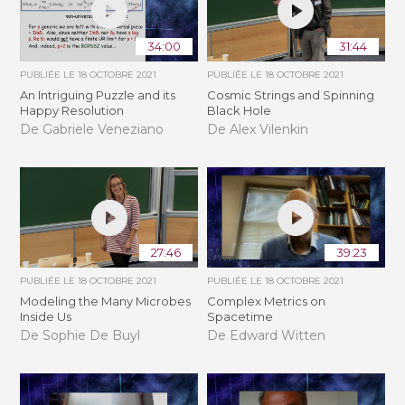
34:00
31:44
PUBLIÉE LE
18 OCTOBRE 2021
PUBLIÉE LE
18 OCTOBRE 2021
An Intriguing Puzzle and its
Cosmic Strings and Spinning
Happy Resolution
Black Hole
De Gabriele Veneziano
De Alex Vilenkin
27:46
39:23
PUBLIÉE LE
18 OCTOBRE 2021
PUBLIÉE LE
18 OCTOBRE 2021
Modeling the Many Microbes
Complex Metrics on
Inside Us
Spacetime
De Sophie De Buyl
De Edward Witten