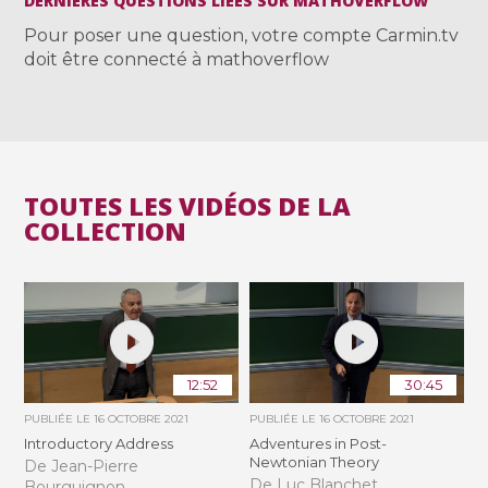
DERNIÈRES QUESTIONS LIÉES SUR MATHOVERFLOW
Pour poser une question, votre compte Carmin.tv
doit être connecté à mathoverflow
TOUTES LES VIDÉOS DE LA
COLLECTION
12:52
30:45
PUBLIÉE LE
16 OCTOBRE 2021
PUBLIÉE LE
16 OCTOBRE 2021
Introductory Address
Adventures in Post-
Newtonian Theory
De Jean-Pierre
De Luc Blanchet
Bourguignon