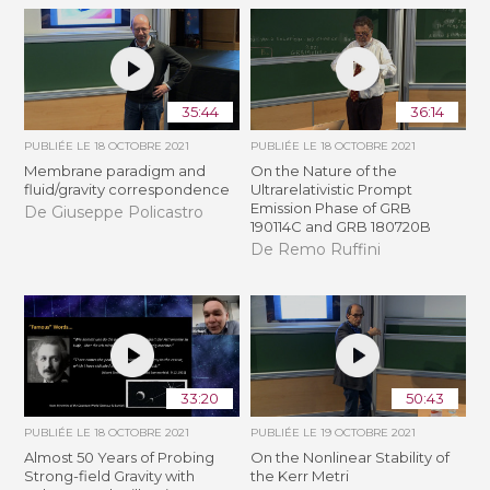
35:44
36:14
PUBLIÉE LE
18 OCTOBRE 2021
PUBLIÉE LE
18 OCTOBRE 2021
Membrane paradigm and
On the Nature of the
fluid/gravity correspondence
Ultrarelativistic Prompt
Emission Phase of GRB
De Giuseppe Policastro
190114C and GRB 180720B
De Remo Ruffini
33:20
50:43
PUBLIÉE LE
18 OCTOBRE 2021
PUBLIÉE LE
19 OCTOBRE 2021
Almost 50 Years of Probing
On the Nonlinear Stability of
Strong-field Gravity with
the Kerr Metri