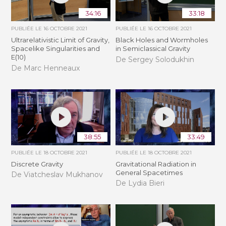
34:16
33:18
PUBLIÉE LE
16 OCTOBRE 2021
PUBLIÉE LE
16 OCTOBRE 2021
Ultrarelativistic Limit of Gravity,
Black Holes and Wormholes
Spacelike Singularities and
in Semiclassical Gravity
E(10)
De Sergey Solodukhin
De Marc Henneaux
38:55
33:49
PUBLIÉE LE
18 OCTOBRE 2021
PUBLIÉE LE
18 OCTOBRE 2021
Discrete Gravity
Gravitational Radiation in
General Spacetimes
De Viatcheslav Mukhanov
De Lydia Bieri