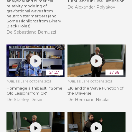
Analytical and numerical
Turbulence in One Dimension
relativity modeling of
De Alexander Polyakov
gravitational waves from
neutron star mergers (and
Some Highlights from Binary
Black Holes)
De Sebastiano Bernuzzi
24:27
37:38
PUBLIÉE LE
16 OCTOBRE 2021
PUBLIÉE LE
16 OCTOBRE 2021
Hommage à Thibault : "Some
E10 and the Wave Function of
Old Lessons from GR"
the Universe
De Stanley Deser
De Hermann Nicolai