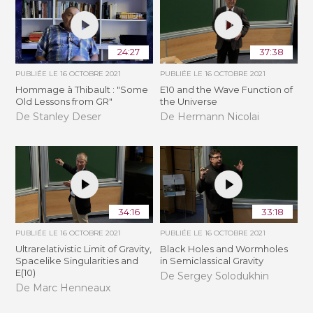
24:27
37:38
PUBLIÉE LE
16 OCTOBRE 2021
PUBLIÉE LE
16 OCTOBRE 2021
Hommage à Thibault : "Some
E10 and the Wave Function of
Old Lessons from GR"
the Universe
De Stanley Deser
De Hermann Nicolai
34:16
33:18
PUBLIÉE LE
16 OCTOBRE 2021
PUBLIÉE LE
16 OCTOBRE 2021
Ultrarelativistic Limit of Gravity,
Black Holes and Wormholes
Spacelike Singularities and
in Semiclassical Gravity
E(10)
De Sergey Solodukhin
De Marc Henneaux