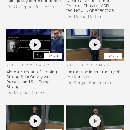
fluid/gravity correspondence
Ultrarelativistic Prompt
Emission Phase of GRB
De Giuseppe Policastro
190114C and GRB 180720B
De Remo Ruffini
33:20
50:43
PUBLIÉE LE
18 OCTOBRE 2021
PUBLIÉE LE
19 OCTOBRE 2021
Almost 50 Years of Probing
On the Nonlinear Stability of
Strong-field Gravity with
the Kerr Metri
Pulsars - and Still Going
De Sergiu Klainerman
Strong
De Michael Kramer