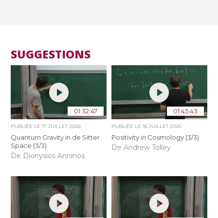
SUGGESTIONS
01:32:47
01:45:43
PUBLIÉE LE
17 JUILLET 2026
PUBLIÉE LE
16 JUILLET 2026
Quantum Gravity in de Sitter
Positivity in Cosmology (3/3)
Space (3/3)
De Andrew Tolley
De Dionysios Anninos