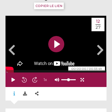
COPIER LE LIEN
12
27
00:00:00
/
00:33:49
1
x