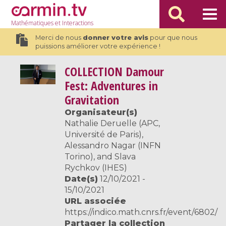
Mathématiques
et Interactions
Merci de nous
donner votre avis
pour que nous
puissions améliorer votre expérience !
COLLECTION
Damour
Fest: Adventures in
Gravitation
Organisateur(s)
Nathalie Deruelle (APC,
Université de Paris),
Alessandro Nagar (INFN
Torino), and Slava
Rychkov (IHES)
Date(s)
12/10/2021 -
15/10/2021
URL associée
https://indico.math.cnrs.fr/event/6802/
Partager la collection