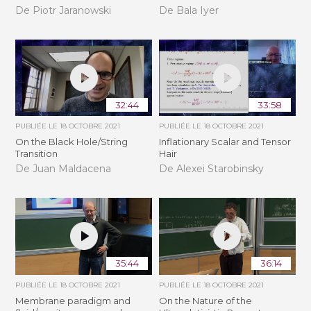
De Piotr Jaranowski
De Bala Iyer
32:44
33:58
PUBLIÉE LE
18 OCTOBRE 2021
PUBLIÉE LE
18 OCTOBRE 2021
On the Black Hole/String
Inflationary Scalar and Tensor
Transition
Hair
De Juan Maldacena
De Alexei Starobinsky
35:44
36:14
PUBLIÉE LE
18 OCTOBRE 2021
PUBLIÉE LE
18 OCTOBRE 2021
Membrane paradigm and
On the Nature of the