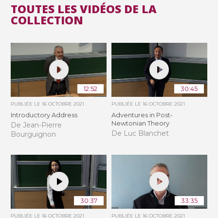
TOUTES LES VIDÉOS DE LA
COLLECTION
12:52
30:45
PUBLIÉE LE
16 OCTOBRE 2021
PUBLIÉE LE
16 OCTOBRE 2021
Introductory Address
Adventures in Post-
Newtonian Theory
De Jean-Pierre
De Luc Blanchet
Bourguignon
30:37
33:35
PUBLIÉE LE
16 OCTOBRE 2021
PUBLIÉE LE
16 OCTOBRE 2021