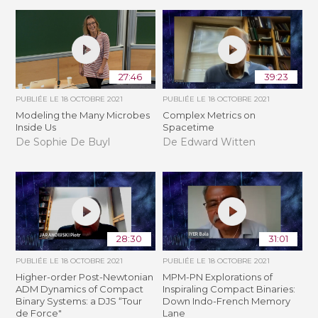
27:46
39:23
PUBLIÉE LE
18 OCTOBRE 2021
PUBLIÉE LE
18 OCTOBRE 2021
Modeling the Many Microbes
Complex Metrics on
Inside Us
Spacetime
De Sophie De Buyl
De Edward Witten
28:30
31:01
PUBLIÉE LE
18 OCTOBRE 2021
PUBLIÉE LE
18 OCTOBRE 2021
Higher-order Post-Newtonian
MPM-PN Explorations of
ADM Dynamics of Compact
Inspiraling Compact Binaries:
Binary Systems: a DJS “Tour
Down Indo-French Memory
de Force"
Lane