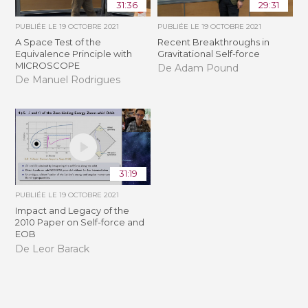
31:36
29:31
PUBLIÉE LE
19 OCTOBRE 2021
PUBLIÉE LE
19 OCTOBRE 2021
A Space Test of the
Recent Breakthroughs in
Equivalence Principle with
Gravitational Self-force
MICROSCOPE
De Adam Pound
De Manuel Rodrigues
31:19
PUBLIÉE LE
19 OCTOBRE 2021
Impact and Legacy of the
2010 Paper on Self-force and
EOB
De Leor Barack