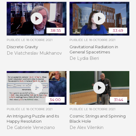
38:55
33:49
PUBLIÉE LE
18 OCTOBRE 2021
PUBLIÉE LE
18 OCTOBRE 2021
Discrete Gravity
Gravitational Radiation in
General Spacetimes
De Viatcheslav Mukhanov
De Lydia Bieri
34:00
31:44
PUBLIÉE LE
18 OCTOBRE 2021
PUBLIÉE LE
18 OCTOBRE 2021
An Intriguing Puzzle and its
Cosmic Strings and Spinning
Happy Resolution
Black Hole
De Gabriele Veneziano
De Alex Vilenkin