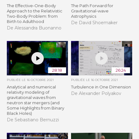
The Effective-One-Body
The Path Forward for
Approach to the Relativistic
Gravitational-wave
Two-Body Problem: from
Astrophysics
Birth to Adulthood
De David Shoemaker
De Alessandra Buonanno
28:18
26:24
PUBLIÉE LE
16 OCTOBRE 2021
PUBLIÉE LE
16 OCTOBRE 2021
Analytical and numerical
Turbulence in One Dimension
relativity modeling of
De Alexander Polyakov
gravitational waves from
neutron star mergers (and
Some Highlights from Binary
Black Holes)
De Sebastiano Bernuzzi