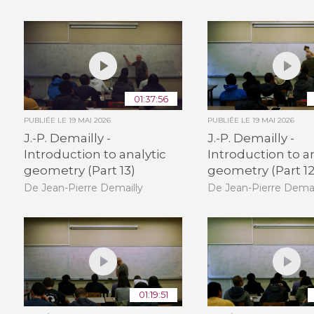
01:37:56
PUBLIÉE LE
19 MAI 2026
PUBLIÉE LE
19 MAI 2026
J.-P. Demailly -
J.-P. Demailly -
Introduction to analytic
Introduction to a
geometry (Part 13)
geometry (Part 12
De Jean-Pierre Demailly
De Jean-Pierre Demai
01:19:51