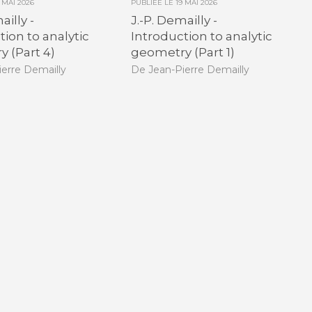
9 MAI 2026
PUBLIÉE LE
19 MAI 2026
ailly -
J.-P. Demailly -
tion to analytic
Introduction to analytic
 (Part 4)
geometry (Part 1)
erre Demailly
De Jean-Pierre Demailly