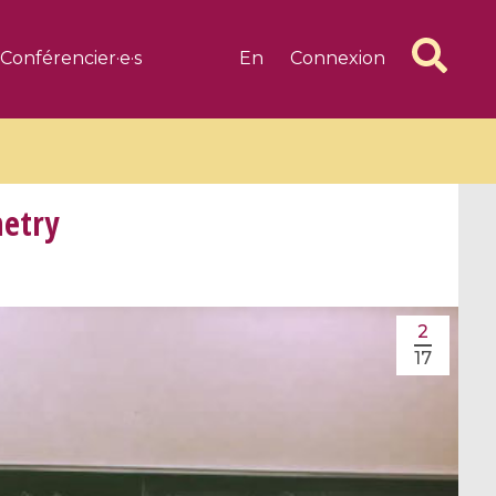
Conférencier·e·s
En
Connexion
metry
6 videos
1 videos
2
d complex
CIMPA-CIRM Fellowships «
17
algébrique
Research in Residence »
Introduction to Dissipative
Dynamical Systems in Infinite
Dimensions and Their
Applications