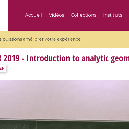
Accueil
Vidéos
Collections
Instituts
puissions améliorer votre expérience !
2019 - Introduction to analytic geo
IEN
5 videos
ranches and affine
Algebraic geometry an
groups / Branches de
geometry / Géométrie 
et groupes quantiques
et géométrie complexe