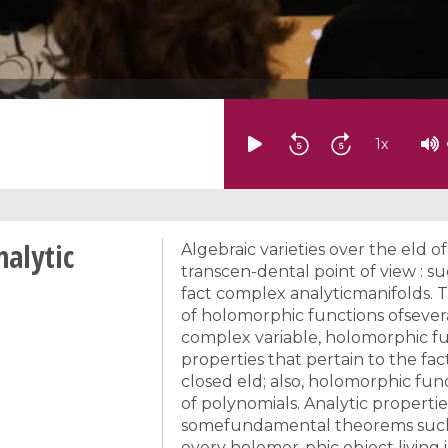
1
x
nalytic
Algebraic varieties over the eld
transcen-dental point of view : su
fact complex analyticmanifolds. T
of holomorphic functions ofsevera
complex variable, holomorphic fu
properties that pertain to the f
closed eld; also, holomorphic fun
of polynomials. Analytic propertie
somefundamental theorems such 
every holomor-phic object living i