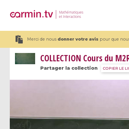
Mathématiques
et Interactions
Merci de nous
donner votre avis
pour que nous 
COLLECTION
Cours du M2R 
Partager la collection
COPIER LE L
19 videos
CEMRACS 2026 : Modeling and AI
Coulomb b
for Environmental Transition /
quantum 
Centre d'Eté Mathématique de
Coulomb 
Recherche Avancée en Calcul
affines
Scientifique