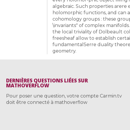
algebraic. Such properties arere e
holomorphic functions, and can 
cohomology groups : these grou
\invariants" of complex manifold
the local triviality of Dolbeault 
freesheaf allow to establish cer
fundamentalSerre duality theore
geometry.
DERNIÈRES QUESTIONS LIÉES SUR
MATHOVERFLOW
Pour poser une question, votre compte Carmin.tv
doit être connecté à mathoverflow