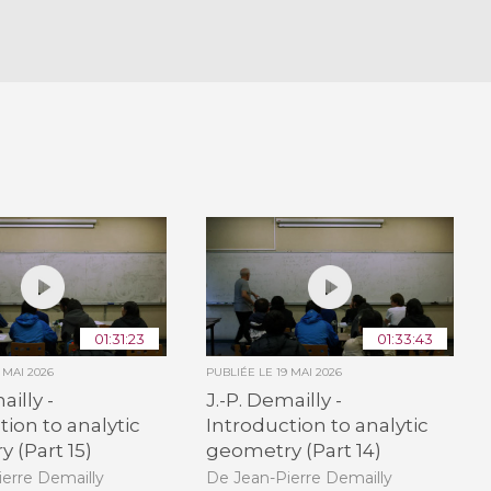
01:31:23
01:33:43
9 MAI 2026
PUBLIÉE LE
19 MAI 2026
ailly -
J.-P. Demailly -
tion to analytic
Introduction to analytic
 (Part 15)
geometry (Part 14)
erre Demailly
De Jean-Pierre Demailly