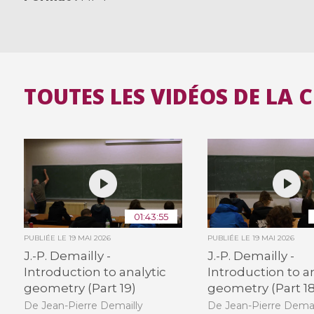
TOUTES LES VIDÉOS DE LA 
01:43:55
PUBLIÉE LE
19 MAI 2026
PUBLIÉE LE
19 MAI 2026
J.-P. Demailly -
J.-P. Demailly -
Introduction to analytic
Introduction to a
geometry (Part 19)
geometry (Part 18
De Jean-Pierre Demailly
De Jean-Pierre Demai