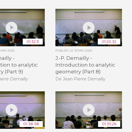
01:32:11
01:20:32
9 MAI 2026
PUBLIÉE LE
19 MAI 2026
ailly -
J.-P. Demailly -
tion to analytic
Introduction to analytic
 (Part 9)
geometry (Part 8)
erre Demailly
De Jean-Pierre Demailly
01:38:38
01:35:26