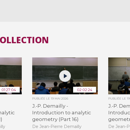
COLLECTION
01:27:04
02:02:24
PUBLIÉE LE
19 MAI 2026
PUBLIÉE LE
1
J.-P. Demailly -
J.-P. Dem
nalytic
Introduction to analytic
Introduc
)
geometry (Part 16)
geometry
lly
De Jean-Pierre Demailly
De Jean-Pi