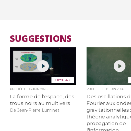
SUGGESTIONS
01:58:43
PUBLIÉE LE
18 JUIN 2026
PUBLIÉE LE
18 JUIN 2026
La forme de l'espace, des
Des oscillations 
trous noirs au multivers
Fourier aux onde
gravitationnelles :
De Jean-Pierre Luminet
théorie analytiqu
propagation de
l'information