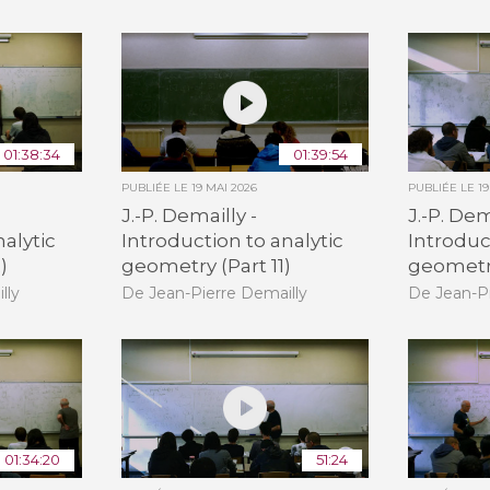
01:38:34
01:39:54
PUBLIÉE LE
19 MAI 2026
PUBLIÉE LE
1
J.-P. Demailly -
J.-P. Dem
nalytic
Introduction to analytic
Introduc
)
geometry (Part 11)
geometry
lly
De Jean-Pierre Demailly
De Jean-Pi
01:34:20
51:24