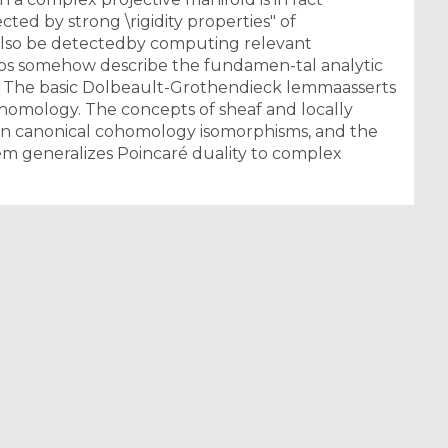
cted by strong \rigidity properties" of
also be detectedby computing relevant
ps somehow describe the fundamen-tal analytic
s. The basic Dolbeault-Grothendieck lemmaasserts
cohomology. The concepts of sheaf and locally
tain canonical cohomology isomorphisms, and the
m generalizes Poincaré duality to complex