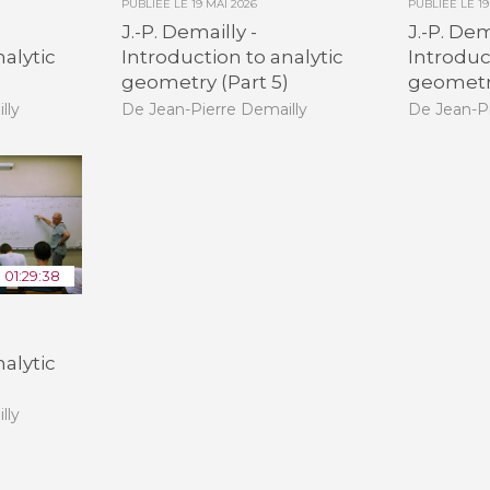
PUBLIÉE LE
19 MAI 2026
PUBLIÉE LE
1
J.-P. Demailly -
J.-P. Dem
nalytic
Introduction to analytic
Introduc
)
geometry (Part 5)
geometry
lly
De Jean-Pierre Demailly
De Jean-Pi
01:29:38
nalytic
)
lly