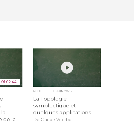
01:02:44
PUBLIÉE LE
18 JUIN 2026
de
La Topologie
s
symplectique et
 la
quelques applications
e de la
De Claude Viterbo