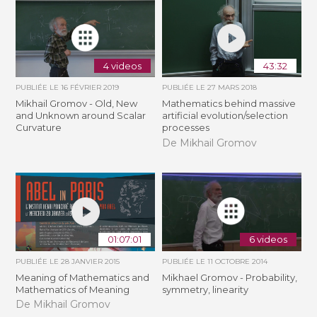
4 videos
43:32
PUBLIÉE LE
16 FÉVRIER 2019
PUBLIÉE LE
27 MARS 2018
Mikhail Gromov - Old, New
Mathematics behind massive
and Unknown around Scalar
artificial evolution/selection
Curvature
processes
De Mikhail Gromov
01:07:01
6 videos
PUBLIÉE LE
28 JANVIER 2015
PUBLIÉE LE
11 OCTOBRE 2014
Meaning of Mathematics and
Mikhael Gromov - Probability,
Mathematics of Meaning
symmetry, linearity
De Mikhail Gromov