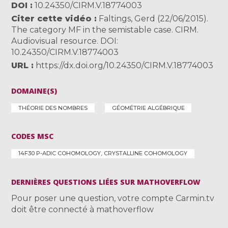
DOI
10.24350/CIRM.V.18774003
Citer cette vidéo
Faltings, Gerd (22/06/2015).
The category MF in the semistable case. CIRM.
Audiovisual resource. DOI:
10.24350/CIRM.V.18774003
URL
https://dx.doi.org/10.24350/CIRM.V.18774003
DOMAINE(S)
THÉORIE DES NOMBRES
GÉOMÉTRIE ALGÉBRIQUE
CODES MSC
14F30 P-ADIC COHOMOLOGY, CRYSTALLINE COHOMOLOGY
DERNIÈRES QUESTIONS LIÉES SUR MATHOVERFLOW
Pour poser une question, votre compte Carmin.tv
doit être connecté à mathoverflow