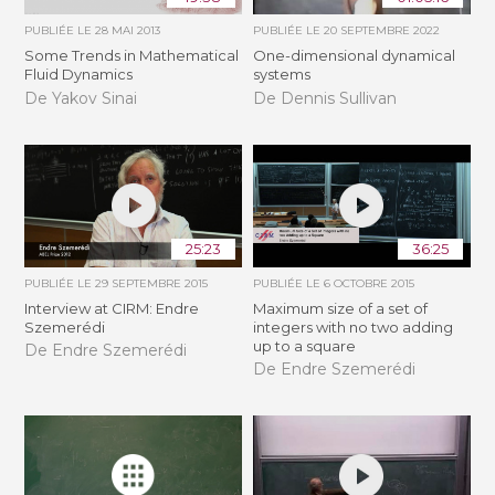
PUBLIÉE LE
28 MAI 2013
PUBLIÉE LE
20 SEPTEMBRE 2022
Some Trends in Mathematical
One-dimensional dynamical
Fluid Dynamics
systems
De Yakov Sinai
De Dennis Sullivan
25:23
36:25
PUBLIÉE LE
29 SEPTEMBRE 2015
PUBLIÉE LE
6 OCTOBRE 2015
Interview at CIRM: Endre
Maximum size of a set of
Szemerédi
integers with no two adding
up to a square
De Endre Szemerédi
De Endre Szemerédi