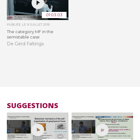
01:03:03
PUBLIÉE LE
9 JUILLET 2015
The category MF in the
semistable case
De Gerd Faltings
SUGGESTIONS