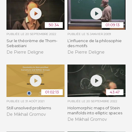
50:34
01:09:13
PUBLIÉE LE
20 SEPTEMBRE 2022
PUBLIÉE LE
15 JANVIER 2009
Sur le théorème de Thom-
L’influence de la philosophie
Sebastiani
des motifs
De Pierre Deligne
De Pierre Deligne
01:02:13
43:47
PUBLIÉE LE
31 AOÛT 2021
PUBLIÉE LE
20 SEPTEMBRE 2022
Still unsolved problems
Holomorphic maps of Stein
manifolds into elliptic spaces
De Mikhail Gromov
De Mikhail Gromov