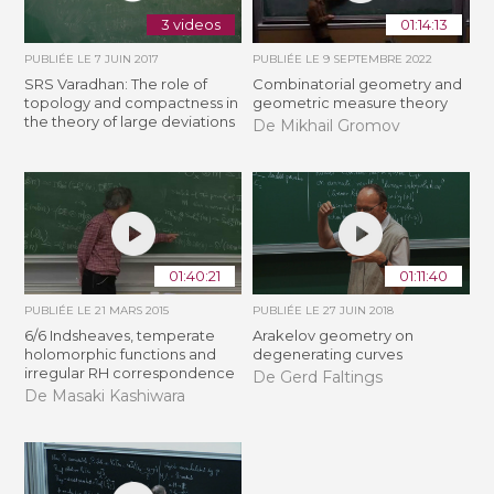
3 videos
01:14:13
PUBLIÉE LE
7 JUIN 2017
PUBLIÉE LE
9 SEPTEMBRE 2022
SRS Varadhan: The role of
Combinatorial geometry and
topology and compactness in
geometric measure theory
the theory of large deviations
De Mikhail Gromov
01:40:21
01:11:40
PUBLIÉE LE
21 MARS 2015
PUBLIÉE LE
27 JUIN 2018
6/6 Indsheaves, temperate
Arakelov geometry on
holomorphic functions and
degenerating curves
irregular RH correspondence
De Gerd Faltings
De Masaki Kashiwara