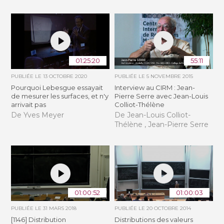
01:25:20
55:11
PUBLIÉE LE
13 OCTOBRE 2020
PUBLIÉE LE
5 NOVEMBRE 2015
Pourquoi Lebesgue essayait
Interview au CIRM : Jean-
de mesurer les surfaces, et n'y
Pierre Serre avec Jean-Louis
arrivait pas
Colliot-Thélène
De Yves Meyer
De Jean-Louis Colliot-
Thélène , Jean-Pierre Serre
01:00:52
01:00:03
PUBLIÉE LE
31 MARS 2018
PUBLIÉE LE
20 OCTOBRE 2014
[1146] Distribution
Distributions des valeurs