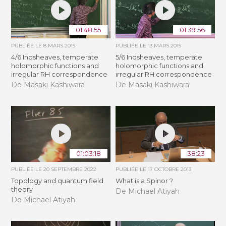
01:48:55
01:39:56
PUBLIÉE LE
8 MARS 2015
PUBLIÉE LE
13 MARS 2015
4/6 Indsheaves, temperate
5/6 Indsheaves, temperate
holomorphic functions and
holomorphic functions and
irregular RH correspondence
irregular RH correspondence
De Masaki Kashiwara
De Masaki Kashiwara
01:03:18
38:23
PUBLIÉE LE
20 SEPTEMBRE 2022
PUBLIÉE LE
17 OCTOBRE 2013
Topology and quantum field
What is a Spinor ?
theory
De Michael Atiyah
De Michael Atiyah