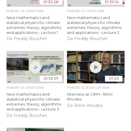
01:30:28
01:30:14
PUBLIÉE LE
3 AOÛT 2026
PUBLIÉE LE
3 AOÛT 2026
New mathematics and
New mathematics and
statistical physics for climate
statistical physics for climate
extremes: theory, algorithms
extremes: theory, algorithms
and applications - Lecture 1
and applications - Lecture 2
De Freddy Bouchet
De Freddy Bouchet
01:33:07
07:23
PUBLIÉE LE
3 AOÛT 2026
PUBLIÉE LE
30 JUILLET 2026
New mathematics and
Interview at CIRM : Rémi
statistical physics for climate
Rhodes
extremes: theory, algorithms
De Rémi Rhodes
and applications - Lecture 3
De Freddy Bouchet