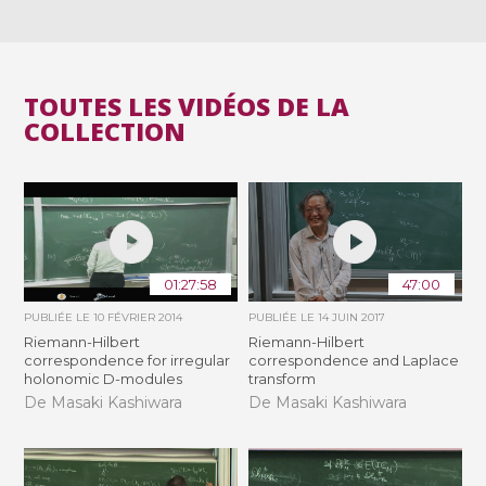
TOUTES LES VIDÉOS DE LA
COLLECTION
01:27:58
47:00
PUBLIÉE LE
10 FÉVRIER 2014
PUBLIÉE LE
14 JUIN 2017
Riemann-Hilbert
Riemann-Hilbert
correspondence for irregular
correspondence and Laplace
holonomic D-modules
transform
De Masaki Kashiwara
De Masaki Kashiwara