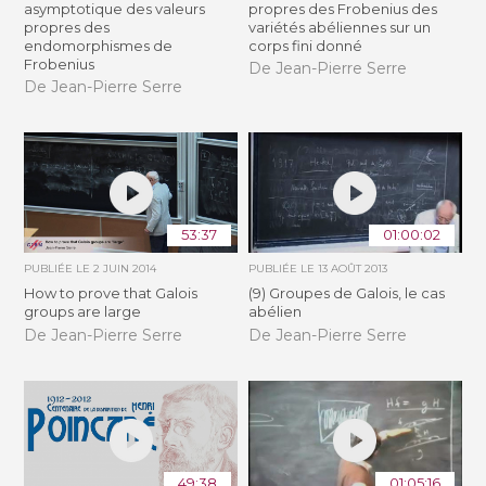
asymptotique des valeurs
propres des Frobenius des
propres des
variétés abéliennes sur un
endomorphismes de
corps fini donné
Frobenius
De Jean-Pierre Serre
De Jean-Pierre Serre
53:37
01:00:02
PUBLIÉE LE
2 JUIN 2014
PUBLIÉE LE
13 AOÛT 2013
How to prove that Galois
(9) Groupes de Galois, le cas
groups are large
abélien
De Jean-Pierre Serre
De Jean-Pierre Serre
49:38
01:05:16