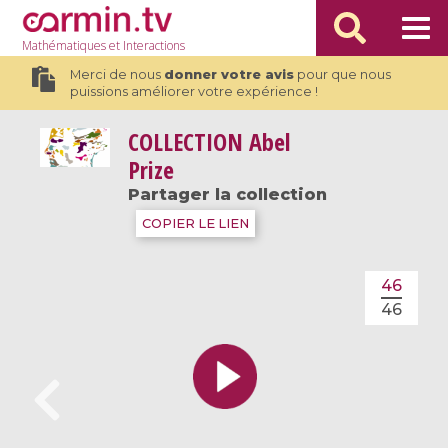
Mathématiques
et Interactions
Merci de nous
donner votre avis
pour que nous
puissions améliorer votre expérience !
COLLECTION
Abel
Prize
Partager la collection
COPIER LE LIEN
46
46