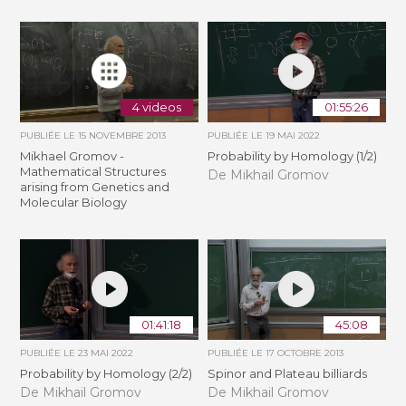
4 videos
01:55:26
PUBLIÉE LE
15 NOVEMBRE 2013
PUBLIÉE LE
19 MAI 2022
Mikhael Gromov -
Probability by Homology (1/2)
Mathematical Structures
De Mikhail Gromov
arising from Genetics and
Molecular Biology
01:41:18
45:08
PUBLIÉE LE
23 MAI 2022
PUBLIÉE LE
17 OCTOBRE 2013
Probability by Homology (2/2)
Spinor and Plateau billiards
De Mikhail Gromov
De Mikhail Gromov