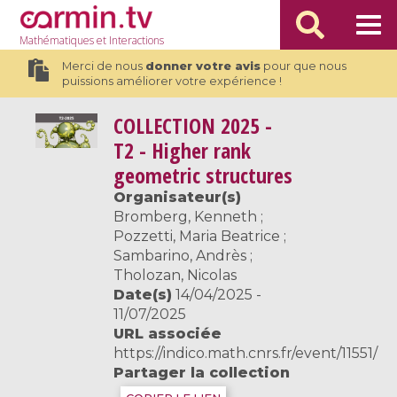
Mathématiques
et Interactions
Merci de nous
donner votre avis
pour que nous
puissions améliorer votre expérience !
COLLECTION
2025 -
T2 - Higher rank
geometric structures
Organisateur(s)
Bromberg, Kenneth ;
Pozzetti, Maria Beatrice ;
Sambarino, Andrès ;
Tholozan, Nicolas
Date(s)
14/04/2025 -
11/07/2025
URL associée
https://indico.math.cnrs.fr/event/11551/
Partager la collection