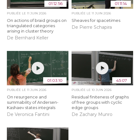
01:12:56
01:11:14
PUBLIÉE LE
11 JUIN 2026
PUBLIÉE LE
11 JUIN 2026
On actions of braid groups on
Sheaves for spacetimes
triangulated categories
De Pierre Schapira
arising in cluster theory
De Bernhard Keller
01:03:10
45:07
PUBLIÉE LE
11 JUIN 2026
PUBLIÉE LE
10 JUIN 2026
On resurgence and
Residual finiteness of graphs
summability of Andersen-
of free groups with cyclic
Kashaev states integrals
edge groups
De Veronica Fantini
De Zachary Munro