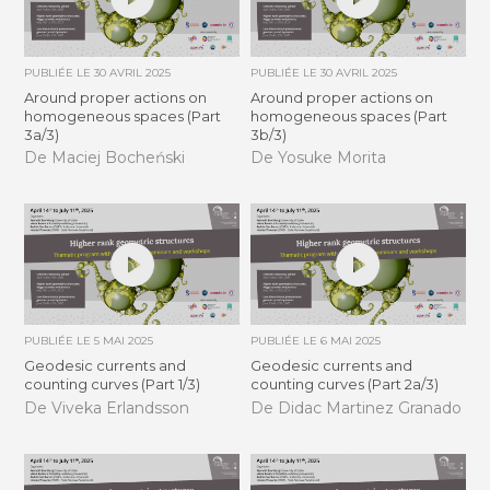
PUBLIÉE LE
30 AVRIL 2025
PUBLIÉE LE
30 AVRIL 2025
Around proper actions on
Around proper actions on
homogeneous spaces (Part
homogeneous spaces (Part
3a/3)
3b/3)
De Maciej Bocheński
De Yosuke Morita
PUBLIÉE LE
5 MAI 2025
PUBLIÉE LE
6 MAI 2025
Geodesic currents and
Geodesic currents and
counting curves (Part 1/3)
counting curves (Part 2a/3)
De Viveka Erlandsson
De Didac Martinez Granado