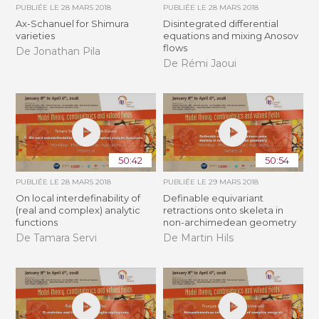
PUBLIÉE LE
28 MARS 2018
PUBLIÉE LE
28 MARS 2018
Ax-Schanuel for Shimura
Disintegrated differential
varieties
equations and mixing Anosov
flows
De Jonathan Pila
De Rémi Jaoui
50:42
50:54
PUBLIÉE LE
28 MARS 2018
PUBLIÉE LE
29 MARS 2018
On local interdefinability of
Definable equivariant
(real and complex) analytic
retractions onto skeleta in
functions
non-archimedean geometry
De Tamara Servi
De Martin Hils