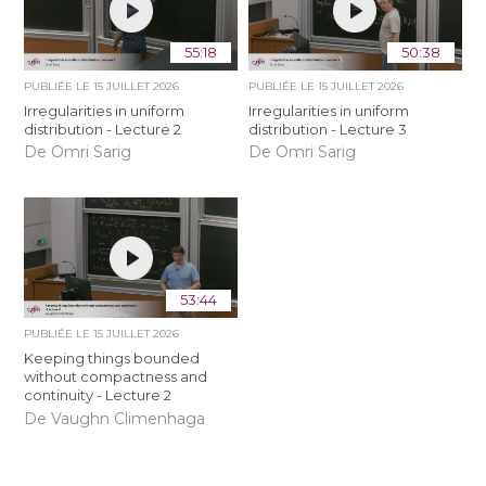
55:18
50:38
PUBLIÉE LE
15 JUILLET 2026
PUBLIÉE LE
15 JUILLET 2026
Irregularities in uniform
Irregularities in uniform
distribution - Lecture 2
distribution - Lecture 3
De Omri Sarig
De Omri Sarig
53:44
PUBLIÉE LE
15 JUILLET 2026
Keeping things bounded
without compactness and
continuity - Lecture 2
De Vaughn Climenhaga