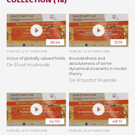
56:44
51:19
PUBLIÉE LE
27 MARS 2018
PUBLIÉE LE
27 MARS 2018
A tour of globally valued fields
Boundedness and
absoluteness of some
De Ehud Hrushovski
dynamical invariants in model
theory
De Krzysztof Krupinski
42:00
48:10
PUBLIÉE LE
27 MARS 2018
PUBLIÉE LE
27 MARS 2018