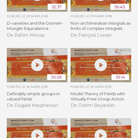
52:37
56:40
PUBLIÉE LE
29 MARS 2018
PUBLIÉE LE
29 MARS 2018
D-varieties and the Dixmier-
Non-archimedean integrals as
Moeglin Equivalence
limits of complex integrals
De Rahim Moosa
De François Loeser
50:26
39:14
PUBLIÉE LE
30 MARS 2018
PUBLIÉE LE
30 MARS 2018
Definably simple groups in
Model Theory of Fields with
valued fields
Virtually Free Group Action
De Dugald Macpherson
De Özlem Beyarslan