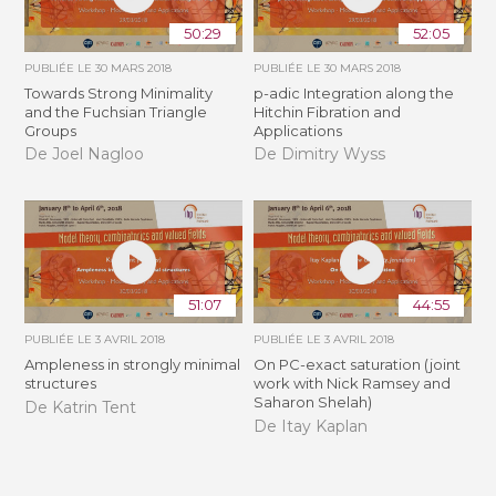
50:29
52:05
PUBLIÉE LE
30 MARS 2018
PUBLIÉE LE
30 MARS 2018
Towards Strong Minimality
p-adic Integration along the
and the Fuchsian Triangle
Hitchin Fibration and
Groups
Applications
De Joel Nagloo
De Dimitry Wyss
51:07
44:55
PUBLIÉE LE
3 AVRIL 2018
PUBLIÉE LE
3 AVRIL 2018
Ampleness in strongly minimal
On PC-exact saturation (joint
structures
work with Nick Ramsey and
Saharon Shelah)
De Katrin Tent
De Itay Kaplan