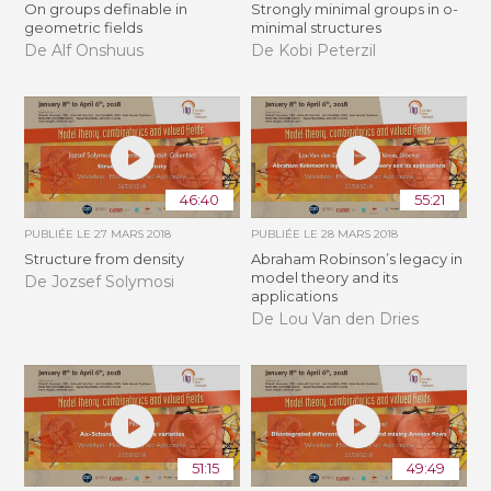
On groups definable in
Strongly minimal groups in o-
geometric fields
minimal structures
De Alf Onshuus
De Kobi Peterzil
46:40
55:21
PUBLIÉE LE
27 MARS 2018
PUBLIÉE LE
28 MARS 2018
Structure from density
Abraham Robinson’s legacy in
model theory and its
De Jozsef Solymosi
applications
De Lou Van den Dries
51:15
49:49