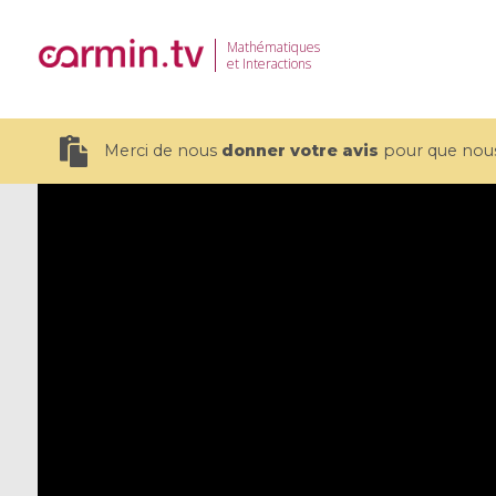
Mathématiques
et Interactions
Merci de nous
donner votre avis
pour que nous 
19 videos
CEMRACS 2026 : Modeling and AI
Coulomb b
for Environmental Transition /
quantum 
Centre d'Eté Mathématique de
Coulomb 
Recherche Avancée en Calcul
affines
Scientifique