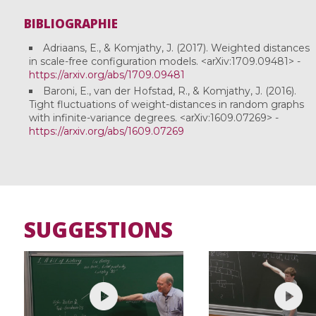
BIBLIOGRAPHIE
Adriaans, E., & Komjathy, J. (2017). Weighted distances
in scale-free configuration models. <arXiv:1709.09481> -
https://arxiv.org/abs/1709.09481
Baroni, E., van der Hofstad, R., & Komjathy, J. (2016).
Tight fluctuations of weight-distances in random graphs
with infinite-variance degrees. <arXiv:1609.07269> -
https://arxiv.org/abs/1609.07269
SUGGESTIONS