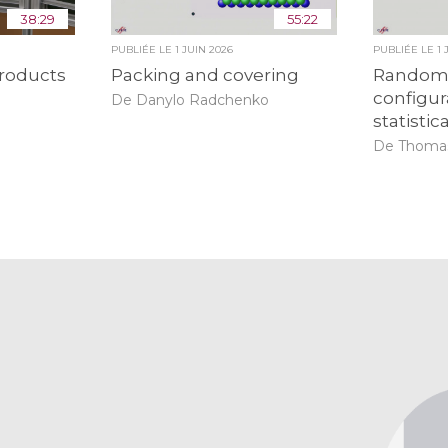
38:29
55:22
PUBLIÉE LE
1 JUIN 2026
PUBLIÉE LE
1 
roducts
Packing and covering
Random 
configur
De Danylo Radchenko
statistic
De Thomas