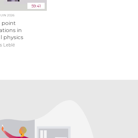
59:41
JUIN 2026
point
ations in
al physics
 Leblé