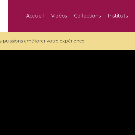
Accueil
Vidéos
Collections
Instituts
puissions améliorer votre expérience !
5 videos
ranches and affine
Algebraic geometry an
groups / Branches de
geometry / Géométrie 
et groupes quantiques
et géométrie complexe