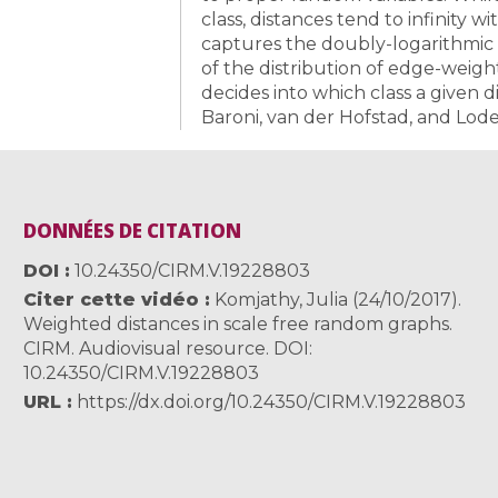
class, distances tend to infinity 
captures the doubly-logarithmic 
of the distribution of edge-weight
decides into which class a given dis
Baroni, van der Hofstad, and Lode
DONNÉES DE CITATION
DOI
10.24350/CIRM.V.19228803
Citer cette vidéo
Komjathy, Julia (24/10/2017).
Weighted distances in scale free random graphs.
CIRM. Audiovisual resource. DOI:
10.24350/CIRM.V.19228803
URL
https://dx.doi.org/10.24350/CIRM.V.19228803