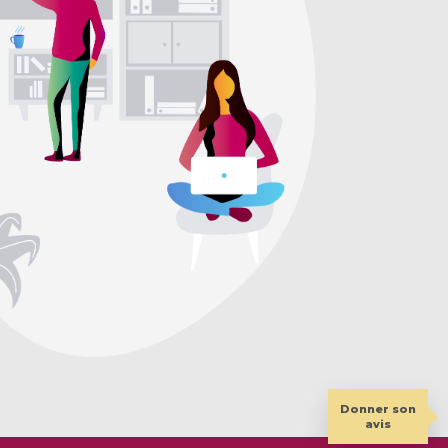
Donner son
avis