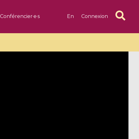
Conférencier·e·s
En
Connexion
6 videos
1 videos
d complex
CIMPA-CIRM Fellowships «
algébrique
Research in Residence »
Introduction to Dissipative
Dynamical Systems in Infinite
Dimensions and Their
Applications