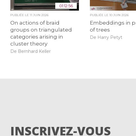
01:12:56
PUBLIÉE LE
11 JUIN 2026
PUBLIÉE LE
10 JUIN 2026
On actions of braid
Embeddings in p
groups on triangulated
of trees
categories arising in
De Harry Petyt
cluster theory
De Bernhard Keller
INSCRIVEZ-VOUS