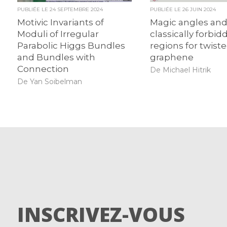
PUBLIÉE LE
24 SEPTEMBRE 2024
PUBLIÉE LE
26 JUIN 2024
Motivic Invariants of
Magic angles an
Moduli of Irregular
classically forbid
Parabolic Higgs Bundles
regions for twiste
and Bundles with
graphene
Connection
De Michael Hitrik
De Yan Soibelman
INSCRIVEZ-VOUS