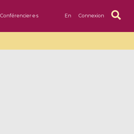
Conférencier·e·s
En
Connexion
6 videos
1 videos
d complex
CIMPA-CIRM Fellowships «
algébrique
Research in Residence »
Introduction to Dissipative
Dynamical Systems in Infinite
Dimensions and Their
Applications