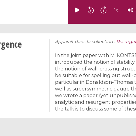
1
x
rgence
Apparaît dans la collection :
Resurgen
In the joint paper with M. KONTS
introduced the notion of stabilit
the notion of wall-crossing struc
be suitable for spelling out wall-
particular in Donaldson-Thomas t
well as supersymmetric gauge the
we wrote a paper (yet unpublished
analytic and resurgent properties 
the talk is to discuss some of thes