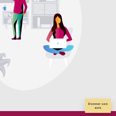
Donner son
avis