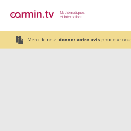
Mathématiques
et Interactions
Merci de nous
donner votre avis
pour que nous 
19 videos
CEMRACS 2026 : Modeling and AI
Coulomb b
for Environmental Transition /
quantum 
Centre d'Eté Mathématique de
Coulomb 
Recherche Avancée en Calcul
affines
Scientifique