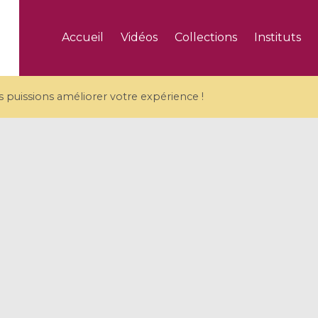
Accueil
Vidéos
Collections
Instituts
puissions améliorer votre expérience !
5 videos
ranches and affine
Algebraic geometry an
groups / Branches de
geometry / Géométrie 
et groupes quantiques
et géométrie complexe