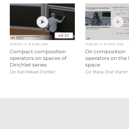
48:30
PUBLIÉE LE
15 AVRIL 2026
PUBLIÉE LE
15 AVRIL 2026
Compact composition
On composition
operators on spaces of
operators on the
Dirichlet series
space
De Karl-Mikael Perfekt
De Maria José Martin