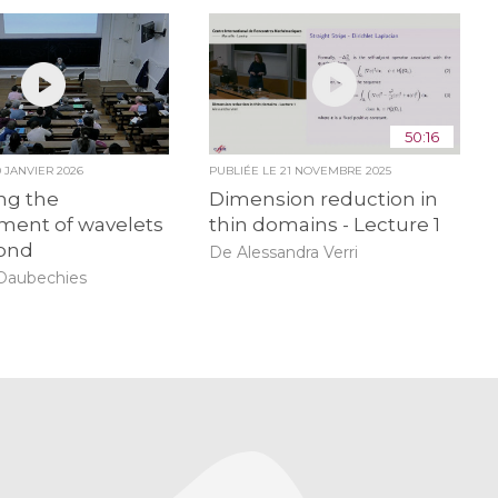
50:16
0 JANVIER 2026
PUBLIÉE LE
21 NOVEMBRE 2025
ing the
Dimension reduction in
ment of wavelets
thin domains - Lecture 1
ond
De Alessandra Verri
 Daubechies