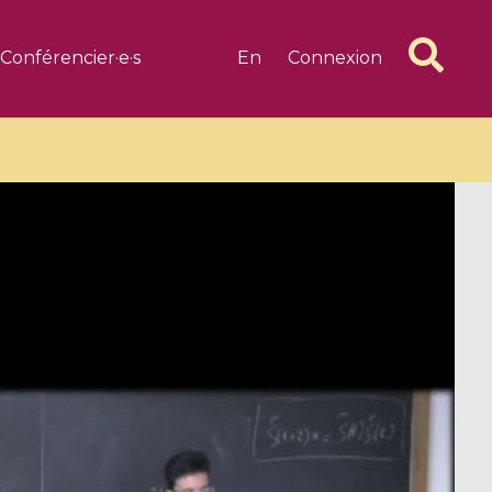
Conférencier·e·s
En
Connexion
6 videos
1 videos
d complex
CIMPA-CIRM Fellowships «
algébrique
Research in Residence »
Introduction to Dissipative
Dynamical Systems in Infinite
Dimensions and Their
Applications