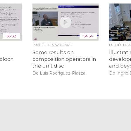
53:32
54:54
PUBLIÉE LE
15 AVRIL 2026
PUBLIÉE LE
2
Some results on
Illustrat
 bloch
composition operators in
develop
the unit disc
and bey
De Luis Rodriguez-Piazza
De Ingrid