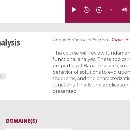
1
x
alysis
Apparaît dans la collection :
Topics i
This course will review fundamen
functional analysis. These topics
properties of Banach spaces, subd
behavior of solutions to evoluti
S
theorems, and the characterizati
functions. Finally, the application
presented
DOMAINE(S)