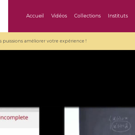
Accueil
Vidéos
Collections
Instituts
puissions améliorer votre expérience !
5 videos
ranches and affine
Algebraic geometry an
groups / Branches de
geometry / Géométrie 
et groupes quantiques
et géométrie complexe