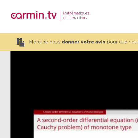
Mathématiques
et Interactions
Merci de nous
donner votre avis
pour que nous 
19 videos
CEMRACS 2026 : Modeling and AI
Coulomb b
for Environmental Transition /
quantum 
Centre d'Eté Mathématique de
Coulomb 
Recherche Avancée en Calcul
affines
Scientifique