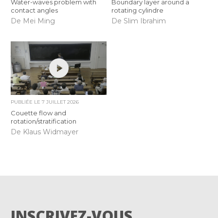
Water-waves problem with
Boundary layer around a
contact angles
rotating cylindre
De Mei Ming
De Slim Ibrahim
PUBLIÉE LE
7 JUILLET 2026
Couette flow and
rotation/stratification
De Klaus Widmayer
INSCRIVEZ-VOUS