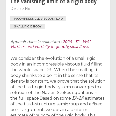
The vanishing limit of a rigid body
De
Jiao He
INCOMPRESSIBLE VISCOUS FLUID
SMALL RIGID BODY
Apparaît dans la collection :
2026 - T2 - WS1 -
Vortices and vorticity in geophysical flows
We consider the evolution of a small rigid
body in an incompressible viscous fluid filling
the whole space R3 . When the small rigid
body shrinks to a point in the sense that its
density is constant, we prove that the solution
of the fluid-rigid body system converges to a
solution of the Navier–Stokes equations in
L
p
L
q
the full space.Based on some
-
estimates
of the fluid–structure semigroup and a fixed
point argument, we obtain a uniform
estimate of velocity of the rigid body. This