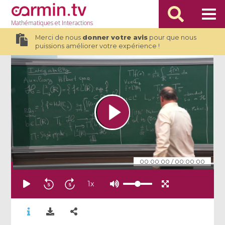
Mathématiques
et Interactions
Merci de nous
donner votre avis
pour que nous
puissions améliorer votre expérience !
00:00:00
/
00:00:00
1
x