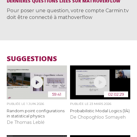
DERNIÈRES QUESTIONS LIÉES SUR MATHOVERFLOW
Pour poser une question, votre compte Carmin.tv
doit être connecté à mathoverflow
SUGGESTIONS
59:41
02:02:29
PUBLIÉE LE
1 JUIN 2026
PUBLIÉE LE
23 MARS 2026
Random point configurations
Probabilistic Modal Logics (1/4)
in statistical physics
De Chopoghloo Somayeh
De Thomas Leblé