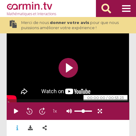
Mathématiques
et Interactions
Merci de nous
donner votre avis
pour que nous
puissions améliorer votre expérience !
00:00:00
/
00:53:23
1
x