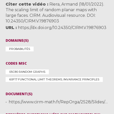
Citer cette vidéo
Riera, Armand (18/01/2022).
The scaling limit of random planar maps with
large faces. CIRM. Audiovisual resource. DOI:
10.24350/CIRM.V.19876903
URL
https://dx.doi.org/10.24350/CIRM.V.19876903
DOMAINE(S)
PROBABILITÉS
CODES MSC
05C80 RANDOM GRAPHS
60F17 FUNCTIONAL LIMIT THEOREMS; INVARIANCE PRINCIPLES
DOCUMENT(S)
https://www.cirm-math.fr/RepOrga/2528/Slides/riera.pdf