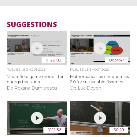
SUGGESTIONS
01:28:02
01:34:47
PUBLIÉE LE
3 AOÛT 2026
PUBLIÉE LE
3 AOÛT 2026
Mean-field game models for
Mathematical bio-economics
energy transition
2.0 for sustainable fisheries
De Roxana Dumitrescu
De Luc Doyen
01:12:56
38:29