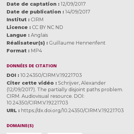
Date de captation
12/09/2017
Date de publication
14/09/2017
Institut
CIRM
Licence
CC BY NC ND
Langue
Anglais
Réalisateur(s)
Guillaume Hennenfent
Format
MP4
DONNÉES DE CITATION
DOI
10.24350/CIRM.V.19221703
Citer cette vidéo
Schrijver, Alexander
(12/09/2017). The partially disjoint paths problem.
CIRM. Audiovisual resource. DOI:
10.24350/CIRM.V.19221703
URL
https://dx.doi.org/10.24350/CIRM.V.19221703
DOMAINE(S)