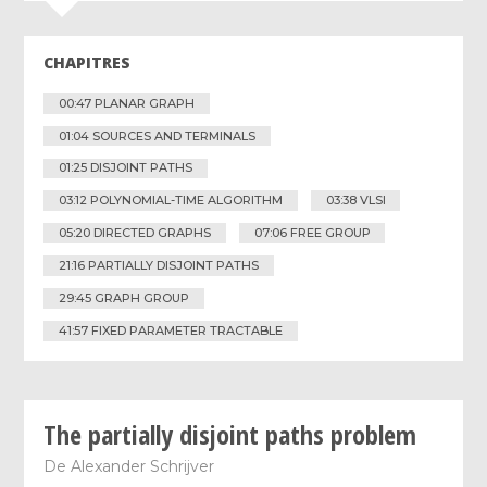
CHAPITRES
00:47 PLANAR GRAPH
01:04 SOURCES AND TERMINALS
01:25 DISJOINT PATHS
03:12 POLYNOMIAL-TIME ALGORITHM
03:38 VLSI
05:20 DIRECTED GRAPHS
07:06 FREE GROUP
21:16 PARTIALLY DISJOINT PATHS
29:45 GRAPH GROUP
41:57 FIXED PARAMETER TRACTABLE
The partially disjoint paths problem
De
Alexander Schrijver