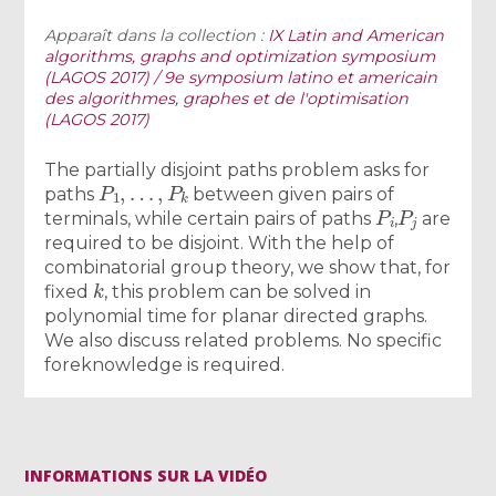
Apparaît dans la collection :
IX Latin and American
algorithms, graphs and optimization symposium
(LAGOS 2017) / 9e symposium latino et americain
des algorithmes, graphes et de l'optimisation
(LAGOS 2017)
The partially disjoint paths problem asks for
P
1
,
…
,
P
k
paths
between given pairs of
P
i
P
j
terminals, while certain pairs of paths
,
are
required to be disjoint. With the help of
combinatorial group theory, we show that, for
k
fixed
, this problem can be solved in
polynomial time for planar directed graphs.
We also discuss related problems. No specific
foreknowledge is required.
INFORMATIONS SUR LA VIDÉO