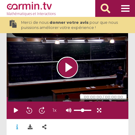
Mathématiques
et Interactions
Merci de nous
donner votre avis
pour que nous
puissions améliorer votre expérience !
00:00:00
/
00:00:00
1
x