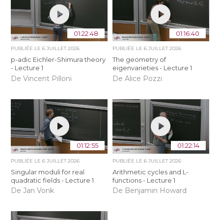
01:22:48
01:16:40
PUBLIÉE LE
6 JUILLET 2026
PUBLIÉE LE
6 JUILLET 2026
p-adic Eichler-Shimura theory
The geometry of
- Lecture 1
eigenvarieties - Lecture 1
De Vincent Pilloni
De Alice Pozzi
01:12:55
01:22:14
PUBLIÉE LE
6 JUILLET 2026
PUBLIÉE LE
6 JUILLET 2026
Singular moduli for real
Arithmetic cycles and L-
quadratic fields - Lecture 1
functions - Lecture 1
De Jan Vonk
De Benjamin Howard