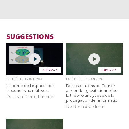
SUGGESTIONS
01:58:43
01:02:44
PUBLIÉE LE
18 JUIN 2026
PUBLIÉE LE
18 JUIN 2026
La forme de l'espace, des
Des oscillations de Fourier
trous noirs au multivers
aux ondes gravitationnelles :
la théorie analytique de la
De Jean-Pierre Luminet
propagation de l'information
De Ronald Coifman