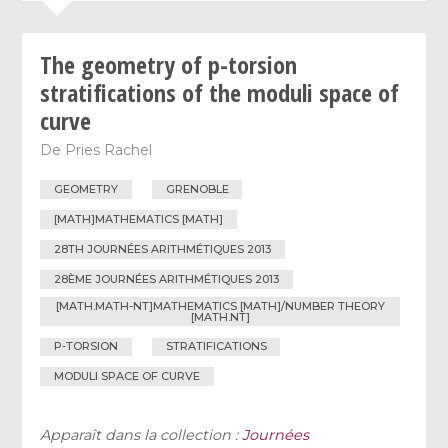
The geometry of p-torsion
stratifications of the moduli space of
curve
De
Pries Rachel
GEOMETRY
GRENOBLE
[MATH]MATHEMATICS [MATH]
28TH JOURNÉES ARITHMÉTIQUES 2013
28ÈME JOURNÉES ARITHMÉTIQUES 2013
[MATH.MATH-NT]MATHEMATICS [MATH]/NUMBER THEORY
[MATH.NT]
P-TORSION
STRATIFICATIONS
MODULI SPACE OF CURVE
Apparaît dans la collection :
Journées