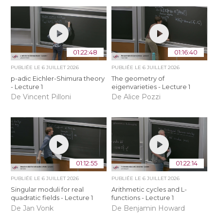
01:22:48
01:16:40
PUBLIÉE LE
6 JUILLET 2026
PUBLIÉE LE
6 JUILLET 2026
p-adic Eichler-Shimura theory
The geometry of
- Lecture 1
eigenvarieties - Lecture 1
De Vincent Pilloni
De Alice Pozzi
01:12:55
01:22:14
PUBLIÉE LE
6 JUILLET 2026
PUBLIÉE LE
6 JUILLET 2026
Singular moduli for real
Arithmetic cycles and L-
quadratic fields - Lecture 1
functions - Lecture 1
De Jan Vonk
De Benjamin Howard