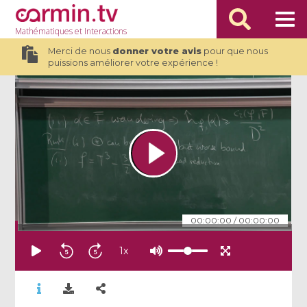
Mathématiques
et Interactions
Merci de nous
donner votre avis
pour que nous
puissions améliorer votre expérience !
00:00:00
/
00:00:00
1
x