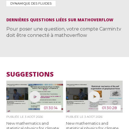
DYNAMIQUE DES FLUIDES
DERNIÈRES QUESTIONS LIÉES SUR MATHOVERFLOW
Pour poser une question, votre compte Carmin.tv
doit être connecté à mathoverflow
SUGGESTIONS
01:30:14
01:30:28
PUBLIÉE LE
3 AOÛT 2026
PUBLIÉE LE
3 AOÛT 2026
New mathematics and
New mathematics and
statistical physics for climate
statistical physics for climate