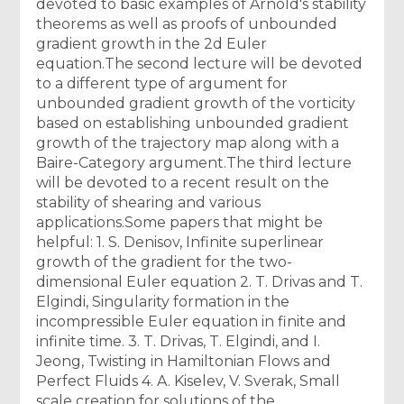
devoted to basic examples of Arnold's stability
theorems as well as proofs of unbounded
gradient growth in the 2d Euler
equation.The second lecture will be devoted
to a different type of argument for
unbounded gradient growth of the vorticity
based on establishing unbounded gradient
growth of the trajectory map along with a
Baire-Category argument.The third lecture
will be devoted to a recent result on the
stability of shearing and various
applications.Some papers that might be
helpful: 1. S. Denisov, Infinite superlinear
growth of the gradient for the two-
dimensional Euler equation 2. T. Drivas and T.
Elgindi, Singularity formation in the
incompressible Euler equation in finite and
infinite time. 3. T. Drivas, T. Elgindi, and I.
Jeong, Twisting in Hamiltonian Flows and
Perfect Fluids 4. A. Kiselev, V. Sverak, Small
scale creation for solutions of the