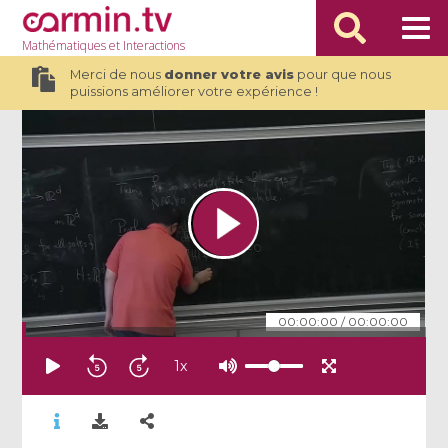
Mathématiques
et Interactions
Merci de nous
donner votre avis
pour que nous
puissions améliorer votre expérience !
00:00:00
/
00:00:00
1
x