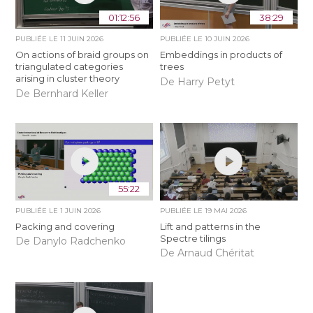
01:12:56
38:29
PUBLIÉE LE
11 JUIN 2026
PUBLIÉE LE
10 JUIN 2026
On actions of braid groups on
Embeddings in products of
triangulated categories
trees
arising in cluster theory
De Harry Petyt
De Bernhard Keller
55:22
PUBLIÉE LE
1 JUIN 2026
PUBLIÉE LE
19 MAI 2026
Packing and covering
Lift and patterns in the
Spectre tilings
De Danylo Radchenko
De Arnaud Chéritat