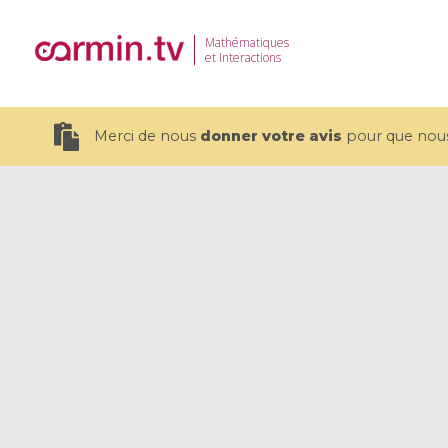
Mathématiques
et Interactions
Merci de nous
donner votre avis
pour que nous 
19 videos
CEMRACS 2026 : Modeling and AI
Coulomb b
for Environmental Transition /
quantum 
Centre d'Eté Mathématique de
Coulomb 
Recherche Avancée en Calcul
affines
Scientifique