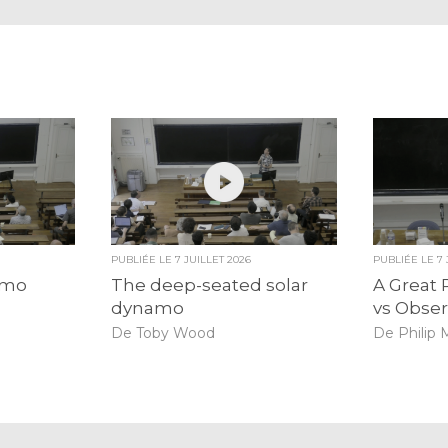
PUBLIÉE LE
7 JUILLET 2026
PUBLIÉE LE
7
amo
The deep-seated solar
A Great 
dynamo
vs Obser
De Toby Wood
De Philip 