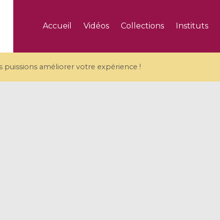
Accueil
Vidéos
Collections
Instituts
puissions améliorer votre expérience !
5 videos
ranches and affine
Algebraic geometry an
groups / Branches de
geometry / Géométrie 
et groupes quantiques
et géométrie complexe