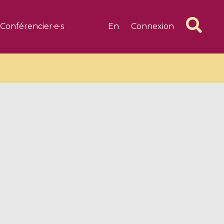
Conférencier·e·s
En
Connexion
6 videos
1 videos
d complex
CIMPA-CIRM Fellowships «
algébrique
Research in Residence »
Introduction to Dissipative
Dynamical Systems in Infinite
Dimensions and Their
Applications