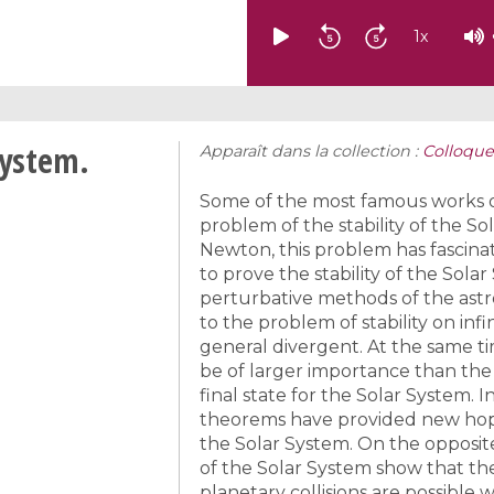
1
x
System.
Apparaît dans la collection :
Colloque
Some of the most famous works o
problem of the stability of the So
Newton, this problem has fascin
to prove the stability of the Sol
perturbative methods of the ast
to the problem of stability on inf
general divergent. At the same ti
be of larger importance than the 
final state for the Solar System. 
theorems have provided new hopes
the Solar System. On the opposit
of the Solar System show that the
planetary collisions are possible w