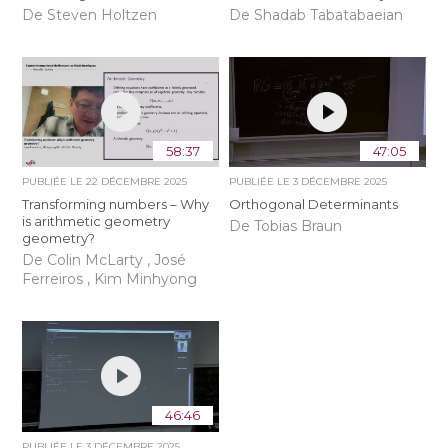
De Steven Holtzen
De Shadab Tabatabaeian
58:37
47:05
PUBLIÉE LE
22 DÉCEMBRE 2025
PUBLIÉE LE
3 DÉCEMBRE 2025
Transforming numbers – Why
Orthogonal Determinants
is arithmetic geometry
De Tobias Braun
geometry?
De Colin McLarty , José
Ferreiros , Kim Minhyong
46:46
PUBLIÉE LE
3 DÉCEMBRE 2025