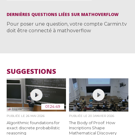
DERNIÈRES QUESTIONS LIÉES SUR MATHOVERFLOW
Pour poser une question, votre compte Carmin.tv
doit être connecté à mathoverflow
SUGGESTIONS
01:24:49
PUBLIÉE LE
26 MAI 2026
PUBLIÉE LE
20 JANVIER 2026
Algorithmic foundations for
The Body of Proof: How
exact discrete probabilistic
Inscriptions Shape
reasoning
Mathematical Discovery