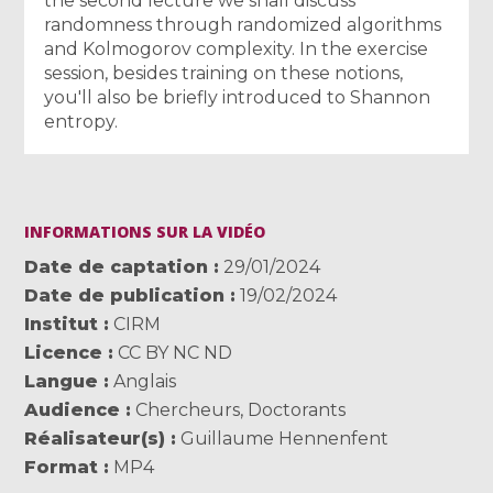
the second lecture we shall discuss
randomness through randomized algorithms
and Kolmogorov complexity. In the exercise
session, besides training on these notions,
you'll also be briefly introduced to Shannon
entropy.
INFORMATIONS SUR LA VIDÉO
Date de captation
29/01/2024
Date de publication
19/02/2024
Institut
CIRM
Licence
CC BY NC ND
Langue
Anglais
Audience
Chercheurs
,
Doctorants
Réalisateur(s)
Guillaume Hennenfent
Format
MP4