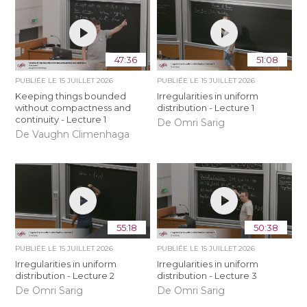
47:36
51:08
PUBLIÉE LE
15 JUILLET 2026
PUBLIÉE LE
15 JUILLET 2026
Keeping things bounded
Irregularities in uniform
without compactness and
distribution - Lecture 1
continuity - Lecture 1
De Omri Sarig
De Vaughn Climenhaga
55:18
50:38
PUBLIÉE LE
15 JUILLET 2026
PUBLIÉE LE
15 JUILLET 2026
Irregularities in uniform
Irregularities in uniform
distribution - Lecture 2
distribution - Lecture 3
De Omri Sarig
De Omri Sarig