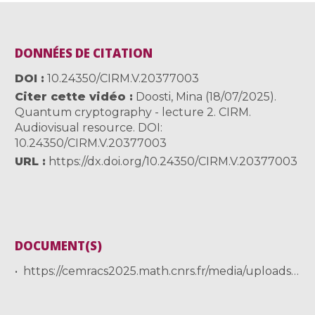
DONNÉES DE CITATION
DOI
10.24350/CIRM.V.20377003
Citer cette vidéo
Doosti, Mina (18/07/2025).
Quantum cryptography - lecture 2. CIRM.
Audiovisual resource. DOI:
10.24350/CIRM.V.20377003
URL
https://dx.doi.org/10.24350/CIRM.V.20377003
DOCUMENT(S)
https://cemracs2025.math.cnrs.fr/media/uploads/2025/07/22/cemracs_doosti.pdf