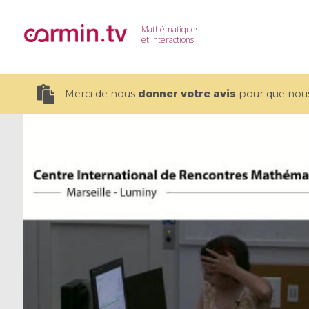
Mathématiques
et Interactions
Merci de nous
donner votre avis
pour que nous 
19 videos
CEMRACS 2026 : Modeling and AI
Coulomb b
for Environmental Transition /
quantum 
Centre d'Eté Mathématique de
Coulomb 
Recherche Avancée en Calcul
affines
Scientifique