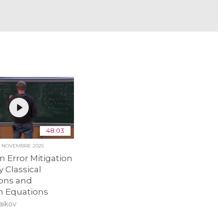
48:03
5 NOVEMBRE 2025
 Error Mitigation
y Classical
ions and
n Equations
aikov