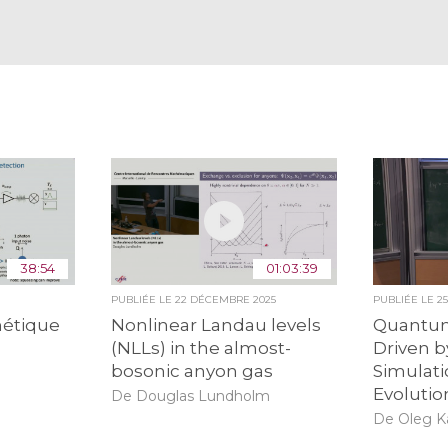
38:54
01:03:39
PUBLIÉE LE
22 DÉCEMBRE 2025
PUBLIÉE LE
2
étique
Nonlinear Landau levels
Quantum
(NLLs) in the almost-
Driven b
bosonic anyon gas
Simulat
Evolutio
De Douglas Lundholm
De Oleg K