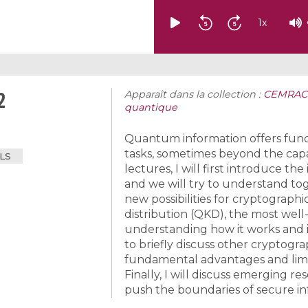
1
x
2
Apparaît dans la collection :
CEMRACS
quantique
Quantum information offers fun
tasks, sometimes beyond the capab
LS
lectures, I will first introduce 
and we will try to understand 
new possibilities for cryptograph
distribution (QKD), the most we
understanding how it works and i
to briefly discuss other cryptog
fundamental advantages and limit
Finally, I will discuss emerging 
push the boundaries of secure in