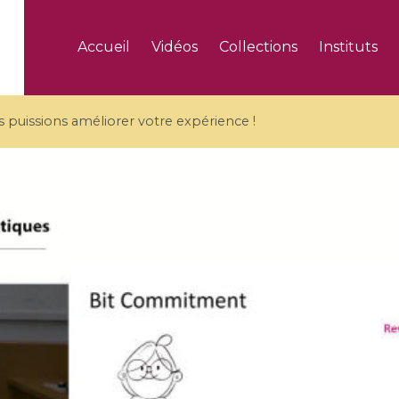
Accueil
Vidéos
Collections
Instituts
puissions améliorer votre expérience !
5 videos
ranches and affine
Algebraic geometry an
groups / Branches de
geometry / Géométrie 
et groupes quantiques
et géométrie complexe