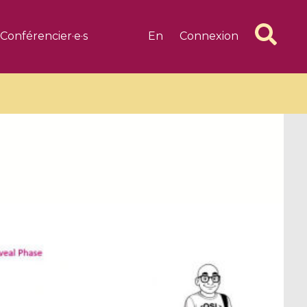
Conférencier·e·s
En
Connexion
6 videos
1 videos
d complex
CIMPA-CIRM Fellowships «
algébrique
Research in Residence »
Introduction to Dissipative
Dynamical Systems in Infinite
Dimensions and Their
Applications