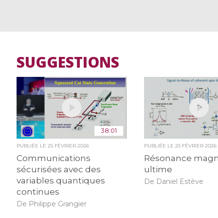
SUGGESTIONS
38:01
PUBLIÉE LE
25 FÉVRIER 2026
PUBLIÉE LE
25 FÉVRIER 2026
Communications
Résonance magn
sécurisées avec des
ultime
variables quantiques
De Daniel Estève
continues
De Philippe Grangier