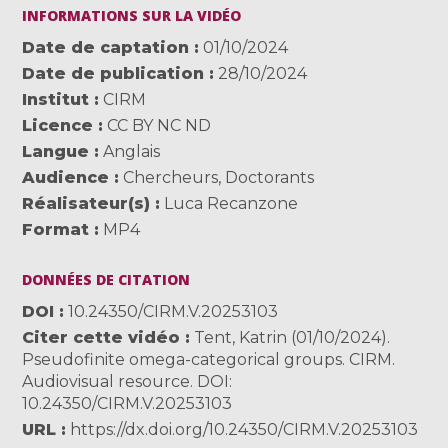
INFORMATIONS SUR LA VIDÉO
Date de captation
01/10/2024
Date de publication
28/10/2024
Institut
CIRM
Licence
CC BY NC ND
Langue
Anglais
Audience
Chercheurs
,
Doctorants
Réalisateur(s)
Luca Recanzone
Format
MP4
DONNÉES DE CITATION
DOI
10.24350/CIRM.V.20253103
Citer cette vidéo
Tent, Katrin (01/10/2024).
Pseudofinite omega-categorical groups. CIRM.
Audiovisual resource. DOI:
10.24350/CIRM.V.20253103
URL
https://dx.doi.org/10.24350/CIRM.V.20253103