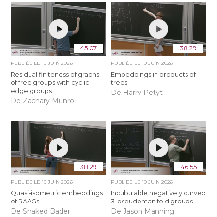
45:07
38:29
PUBLIÉE LE
10 JUIN 2026
PUBLIÉE LE
10 JUIN 2026
Residual finiteness of graphs
Embeddings in products of
of free groups with cyclic
trees
edge groups
De Harry Petyt
De Zachary Munro
38:29
46:55
PUBLIÉE LE
10 JUIN 2026
PUBLIÉE LE
10 JUIN 2026
Quasi-isometric embeddings
Incubulable negatively curved
of RAAGs
3-pseudomanifold groups
De Shaked Bader
De Jason Manning