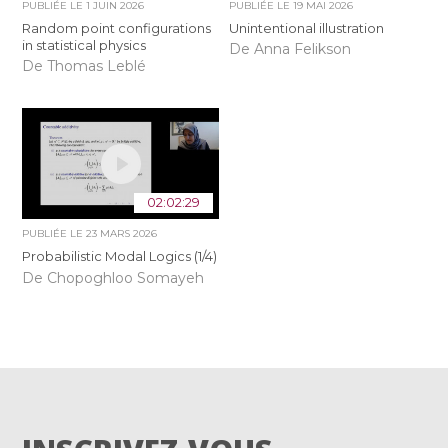
PUBLIÉE LE
1 JUIN 2026
PUBLIÉE LE
19 MAI 2026
Random point configurations
Unintentional illustration
in statistical physics
De Anna Felikson
De Thomas Leblé
02:02:29
PUBLIÉE LE
23 MARS 2026
Probabilistic Modal Logics (1/4)
De Chopoghloo Somayeh