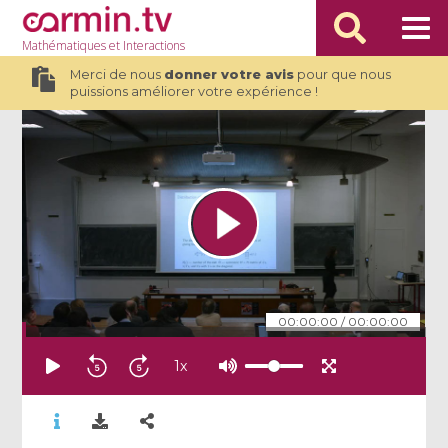
Mathématiques
et Interactions
Merci de nous
donner votre avis
pour que nous
puissions améliorer votre expérience !
00:00:00
/
00:00:00
1
x