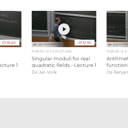
01:16:40
01:12:55
PUBLIÉE LE
6 JUILLET 2026
PUBLIÉE LE
6
Singular moduli for real
Arithmet
ecture 1
quadratic fields - Lecture 1
function
De Jan Vonk
De Benja