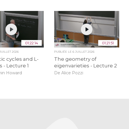
01:22:14
01:21:51
 JUILLET 2026
PUBLIÉE LE
6 JUILLET 2026
ic cycles and L-
The geometry of
s - Lecture 1
eigenvarieties - Lecture 2
min Howard
De Alice Pozzi