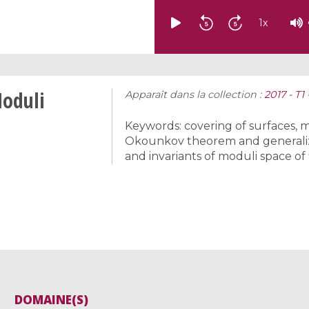
1
x
Moduli
Apparaît dans la collection :
2017 - T1
Keywords: covering of surfaces,
Okounkov theorem and generaliza
and invariants of moduli space of f
DOMAINE(S)