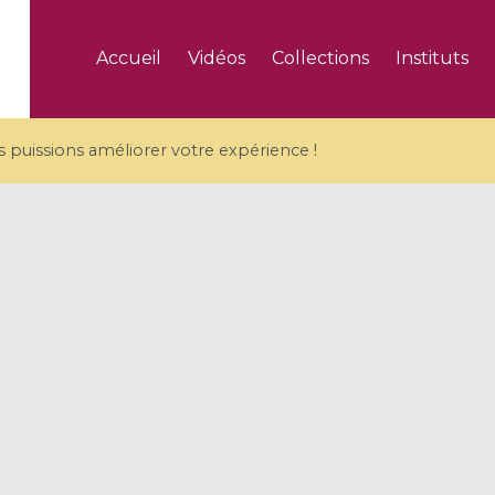
Accueil
Vidéos
Collections
Instituts
puissions améliorer votre expérience !
5 videos
ranches and affine
Algebraic geometry an
groups / Branches de
geometry / Géométrie 
et groupes quantiques
et géométrie complexe