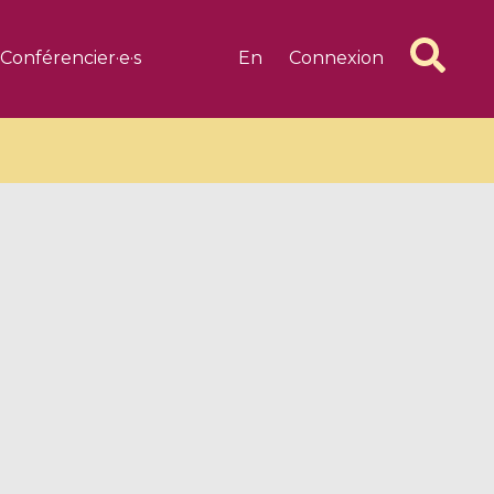
Conférencier·e·s
En
Connexion
6 videos
1 videos
d complex
CIMPA-CIRM Fellowships «
algébrique
Research in Residence »
Introduction to Dissipative
Dynamical Systems in Infinite
Dimensions and Their
Applications