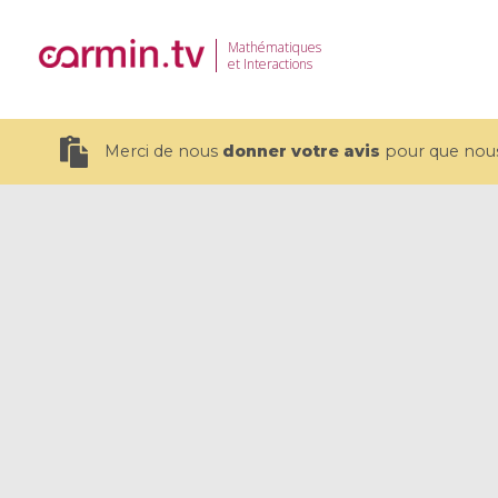
Mathématiques
et Interactions
Merci de nous
donner votre avis
pour que nous 
19 videos
CEMRACS 2026 : Modeling and AI
Coulomb b
for Environmental Transition /
quantum 
Centre d'Eté Mathématique de
Coulomb 
Recherche Avancée en Calcul
affines
Scientifique