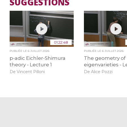
SUGGESTIONS
01:22:48
PUBLIÉE LE
6 JUILLET 2026
PUBLIÉE LE
6 JUILLET 2026
p-adic Eichler-Shimura
The geometry of
theory - Lecture 1
eigenvarieties - L
De Vincent Pilloni
De Alice Pozzi