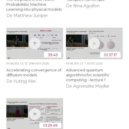
Probabilistic Machine
De Nina Aguillon
Learning into physical models
De Matthew Juniper
39:45
01:37:17
PUBLIÉE LE
12 JANVIER 2026
PUBLIÉE LE
7 AOÛT 2025
Accelerating convergence of
Advanced quantum
diffusion models
algorithms for scientific
computing - lecture 1
De Yuting Wei
De Agnieszka Międlar
01:29:49