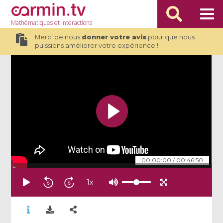
Mathématiques
et Interactions
Merci de nous
donner votre avis
pour que nous
puissions améliorer votre expérience !
00:00:00
/
00:46:50
1
x