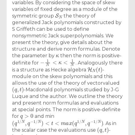
variables. By considering the space of skew
variables of fixed degree as a module of the
S
N
symmetric group
the theory of
generalized Jack polynomials constructed by
S Griffeth can be used to define
nonsymmetric Jack superpolynomials. We
present the theory, give details about the
structure and derive norm formulas. Denote
κ
the parameter by
then the norm is positive-
−
1
N
<
κ
<
1
N
definite for
. Analogously there
H
N
(
t
)
is a structure as Hecke algebra
-
module on the skew polynomials and this
allows the use of the theory of vectorvalued
(
q
,
t
)
-Macdonald polynomials studied by J-G
Luque and the author. We outline the theory
and present norm formulas and evaluations
at special points. The norm is positive-definite
q
>
0
for
and min
(
q
1
/
N
,
q
−
1
/
N
)
<
t
<
m
a
x
(
q
1
/
N
,
q
−
1
/
N
)
. As in
(
q
,
t
)
the scalar case the evaluations use
-