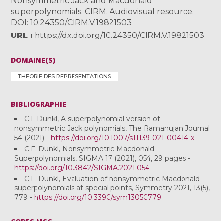
Nonsymmetric Jack and Macdonald
superpolynomials. CIRM. Audiovisual resource.
DOI: 10.24350/CIRM.V.19821503
URL
https://dx.doi.org/10.24350/CIRM.V.19821503
DOMAINE(S)
THÉORIE DES REPRÉSENTATIONS
BIBLIOGRAPHIE
C.F Dunkl, A superpolynomial version of
nonsymmetric Jack polynomials, The Ramanujan Journal
54 (2021) -
https://doi.org/10.1007/s11139-021-00414-x
C.F. Dunkl, Nonsymmetric Macdonald
Superpolynomials, SIGMA 17 (2021), 054, 29 pages -
https://doi.org/10.3842/SIGMA.2021.054
C.F. Dunkl, Evaluation of nonsymmetric Macdonald
superpolynomials at special points, Symmetry 2021, 13(5),
779 -
https://doi.org/10.3390/sym13050779