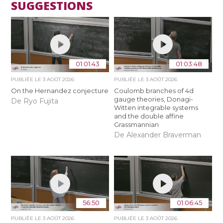
SUGGESTIONS
01:01:43
01:03:48
PUBLIÉE LE
3 AOÛT 2026
PUBLIÉE LE
3 AOÛT 2026
On the Hernandez conjecture
Coulomb branches of 4d
gauge theories, Donagi-
De Ryo Fujita
Witten integrable systems
and the double affine
Grassmannian
De Alexander Braverman
56:50
01:06:45
PUBLIÉE LE
3 AOÛT 2026
PUBLIÉE LE
3 AOÛT 2026