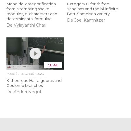
Monoidal categorification
Category O for shifted
from alternating snake
Yangians and the bi-infinite
modules, q-characters and
Bott-Samelson variety
determinantal formulae
De Joel Kamnitzer
De Vyjayanthi Chari
58:40
PUBLIÉE LE
3 AOÛT 2026
K-theoretic Hall algebras and
Coulomb branches
De Andrei Negut