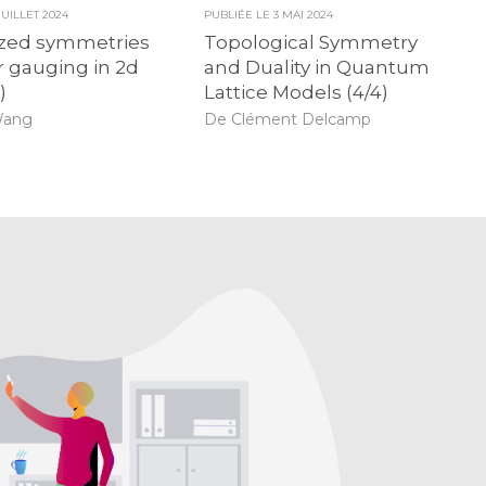
JUILLET 2024
PUBLIÉE LE
3 MAI 2024
ized symmetries
Topological Symmetry
r gauging in 2d
and Duality in Quantum
)
Lattice Models (4/4)
Wang
De Clément Delcamp