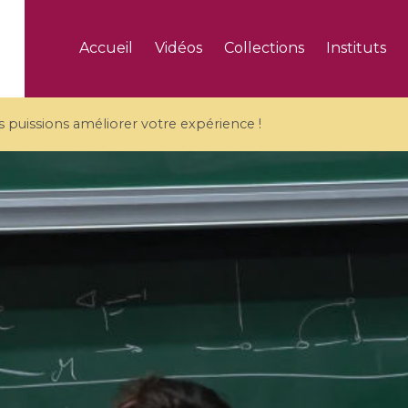
Accueil
Vidéos
Collections
Instituts
puissions améliorer votre expérience !
5 videos
ranches and affine
Algebraic geometry an
groups / Branches de
geometry / Géométrie 
et groupes quantiques
et géométrie complexe