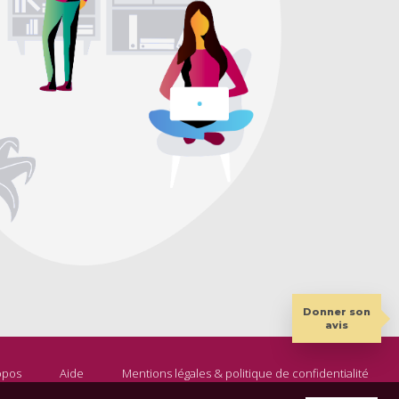
Donner son
avis
opos
Aide
Mentions légales & politique de confidentialité