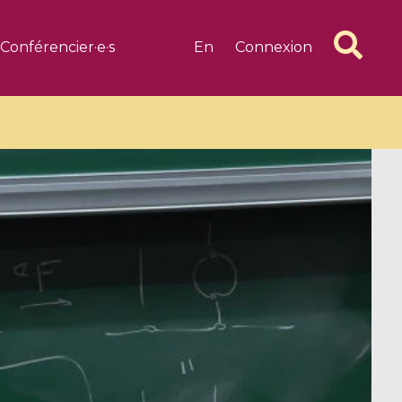
Conférencier·e·s
En
Connexion
6 videos
1 videos
d complex
CIMPA-CIRM Fellowships «
algébrique
Research in Residence »
Introduction to Dissipative
Dynamical Systems in Infinite
Dimensions and Their
Applications