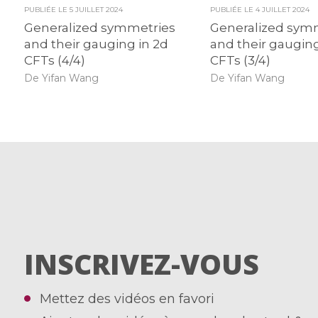
PUBLIÉE LE
5 JUILLET 2024
PUBLIÉE LE
4 JUILLET 2024
Generalized symmetries
Generalized sym
and their gauging in 2d
and their gauging
CFTs (4/4)
CFTs (3/4)
De Yifan Wang
De Yifan Wang
INSCRIVEZ-VOUS
Mettez des vidéos en favori