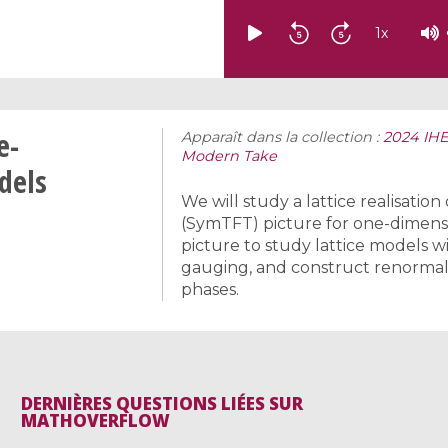
1
x
e-
Apparaît dans la collection :
2024 IHE
Modern Take
dels
We will study a lattice realisati
(SymTFT) picture for one-dimensi
picture to study lattice models w
gauging, and construct renormal
phases.
DERNIÈRES QUESTIONS LIÉES SUR
MATHOVERFLOW