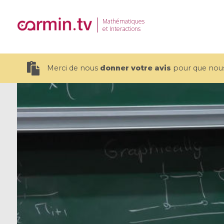
Mathématiques
et Interactions
Merci de nous
donner votre avis
pour que nous 
19 videos
CEMRACS 2026 : Modeling and AI
Coulomb b
for Environmental Transition /
quantum 
Centre d'Eté Mathématique de
Coulomb 
Recherche Avancée en Calcul
affines
Scientifique