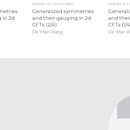
PUBLIÉE LE
2 JUILLET 2024
PUBLIÉE LE
1 
metries
Generalized symmetries
General
 in 2d
and their gauging in 2d
and thei
CFTs (2/4)
CFTs (1/4
De Yifan Wang
De Yifan 