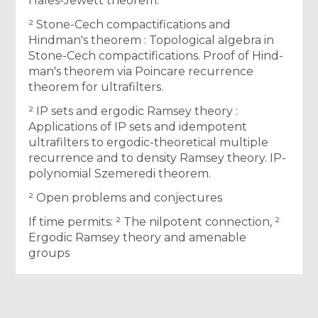
Hales-Jewett theorem.
² Stone-Cech compactifications and
Hindman's theorem : Topological algebra in
Stone-Cech compactifications. Proof of Hind-
man's theorem via Poincare recurrence
theorem for ultrafilters.
² IP sets and ergodic Ramsey theory :
Applications of IP sets and idempotent
ultrafilters to ergodic-theoretical multiple
recurrence and to density Ramsey theory. IP-
polynomial Szemeredi theorem.
² Open problems and conjectures
If time permits: ² The nilpotent connection, ²
Ergodic Ramsey theory and amenable
groups