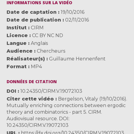
INFORMATIONS SUR LA VIDÉO
Date de captation
19/10/2016
Date de publication
02/11/2016
Institut
CIRM
Licence
CC BY NC ND
Langue
Anglais
Audience
Chercheurs
Réalisateur(s)
Guillaume Hennenfent
Format
MP4
DONNÉES DE CITATION
DOI
10.24350/CIRM.V.19072103
Citer cette vidéo
Bergelson, Vitaly (19/10/2016).
Mutually enriching connections between ergodic
theory and combinatorics - part 5. CIRM.
Audiovisual resource. DOI:
10.24350/CIRM.V.19072103
URL
https://dx.doi.org/10.24350/CIRM.V.19072103