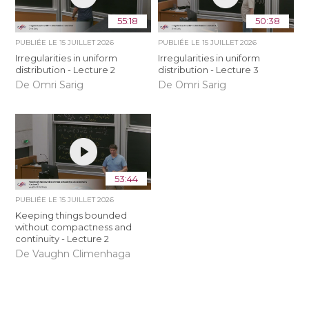
55:18
50:38
PUBLIÉE LE
15 JUILLET 2026
PUBLIÉE LE
15 JUILLET 2026
Irregularities in uniform
Irregularities in uniform
distribution - Lecture 2
distribution - Lecture 3
De Omri Sarig
De Omri Sarig
53:44
PUBLIÉE LE
15 JUILLET 2026
Keeping things bounded
without compactness and
continuity - Lecture 2
De Vaughn Climenhaga