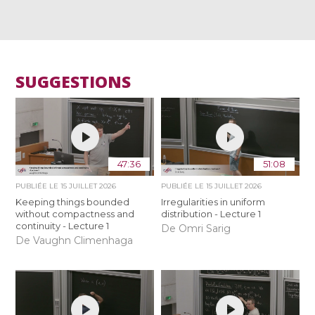
SUGGESTIONS
47:36
51:08
PUBLIÉE LE
15 JUILLET 2026
PUBLIÉE LE
15 JUILLET 2026
Keeping things bounded
Irregularities in uniform
without compactness and
distribution - Lecture 1
continuity - Lecture 1
De Omri Sarig
De Vaughn Climenhaga