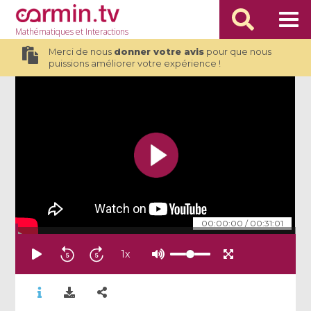
Mathématiques
et Interactions
Merci de nous
donner votre avis
pour que nous
puissions améliorer votre expérience !
00:00:00
/
00:31:01
1
x