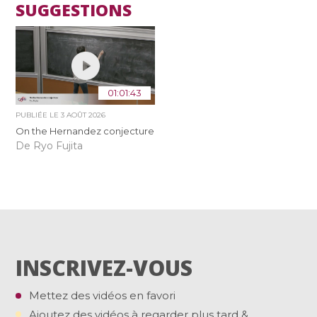
SUGGESTIONS
01:01:43
PUBLIÉE LE
3 AOÛT 2026
On the Hernandez conjecture
De Ryo Fujita
INSCRIVEZ-VOUS
Mettez des vidéos en favori
Ajoutez des vidéos à regarder plus tard &