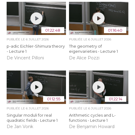
01:22:48
01:16:40
PUBLIÉE LE
6 JUILLET 2026
PUBLIÉE LE
6 JUILLET 2026
p-adic Eichler-Shimura theory
The geometry of
- Lecture 1
eigenvarieties - Lecture 1
De Vincent Pilloni
De Alice Pozzi
01:12:55
01:22:14
PUBLIÉE LE
6 JUILLET 2026
PUBLIÉE LE
6 JUILLET 2026
Singular moduli for real
Arithmetic cycles and L-
quadratic fields - Lecture 1
functions - Lecture 1
De Jan Vonk
De Benjamin Howard