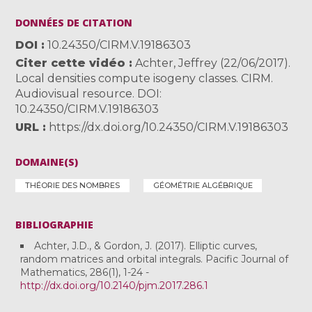
DONNÉES DE CITATION
DOI
10.24350/CIRM.V.19186303
Citer cette vidéo
Achter, Jeffrey (22/06/2017).
Local densities compute isogeny classes. CIRM.
Audiovisual resource. DOI:
10.24350/CIRM.V.19186303
URL
https://dx.doi.org/10.24350/CIRM.V.19186303
DOMAINE(S)
THÉORIE DES NOMBRES
GÉOMÉTRIE ALGÉBRIQUE
BIBLIOGRAPHIE
Achter, J.D., & Gordon, J. (2017). Elliptic curves,
random matrices and orbital integrals. Pacific Journal of
Mathematics, 286(1), 1-24 -
http://dx.doi.org/10.2140/pjm.2017.286.1