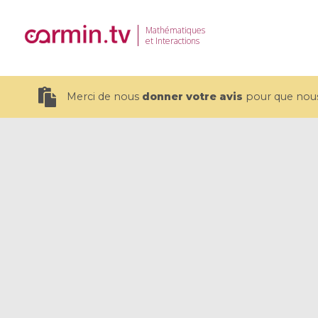
Mathématiques
et Interactions
Merci de nous
donner votre avis
pour que nous 
19 videos
CEMRACS 2026 : Modeling and AI
Coulomb b
for Environmental Transition /
quantum 
Centre d'Eté Mathématique de
Coulomb 
Recherche Avancée en Calcul
affines
Scientifique