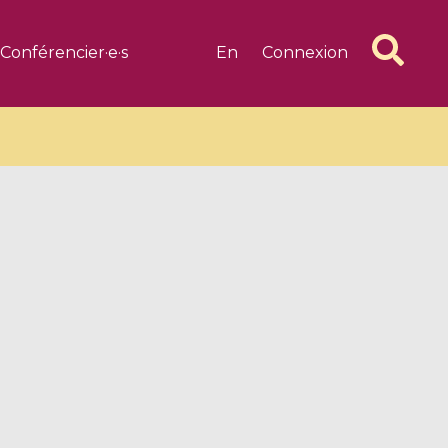
Conférencier·e·s
En
Connexion
6 videos
1 videos
d complex
CIMPA-CIRM Fellowships «
algébrique
Research in Residence »
Introduction to Dissipative
Dynamical Systems in Infinite
Dimensions and Their
Applications