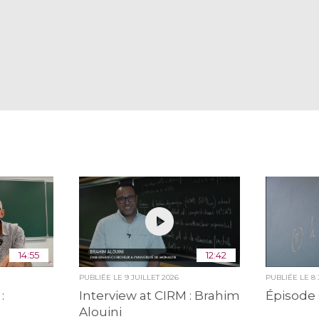
14:55
12:42
PUBLIÉE LE
9 JUILLET 2026
PUBLIÉE LE
8
:
Interview at CIRM : Brahim
Épisode 
Alouini