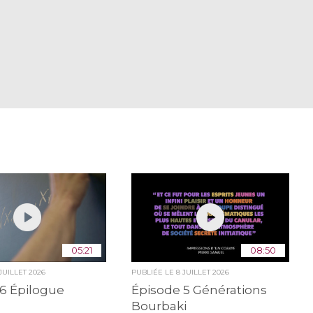
05:21
08:50
 JUILLET 2026
PUBLIÉE LE
8 JUILLET 2026
6 Épilogue
Épisode 5 Générations
Bourbaki