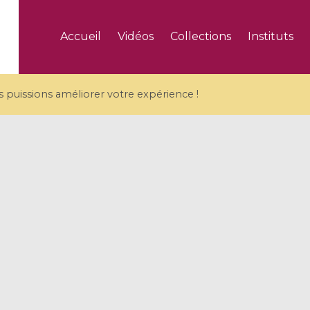
Accueil
Vidéos
Collections
Instituts
puissions améliorer votre expérience !
5 videos
ranches and affine
Algebraic geometry an
groups / Branches de
geometry / Géométrie 
et groupes quantiques
et géométrie complexe