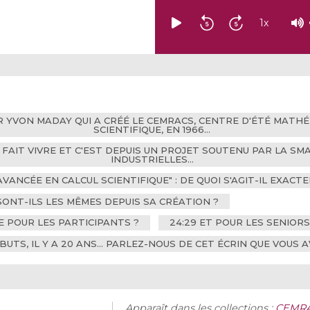
1
x
R YVON MADAY QUI A CRÉÉ LE CEMRACS, CENTRE D'ÉTÉ MAT
SCIENTIFIQUE, EN 1966…
Z FAIT VIVRE ET C'EST DEPUIS UN PROJET SOUTENU PAR LA S
INDUSTRIELLES…
AVANCÉE EN CALCUL SCIENTIFIQUE" : DE QUOI S'AGIT-IL EXACT
 SONT-ILS LES MÊMES DEPUIS SA CRÉATION ?
E POUR LES PARTICIPANTS ?
24:29 ET POUR LES SENIOR
ÉBUTS, IL Y A 20 ANS… PARLEZ-NOUS DE CET ÉCRIN QUE VOUS
Apparaît dans les collections :
CEMRAC