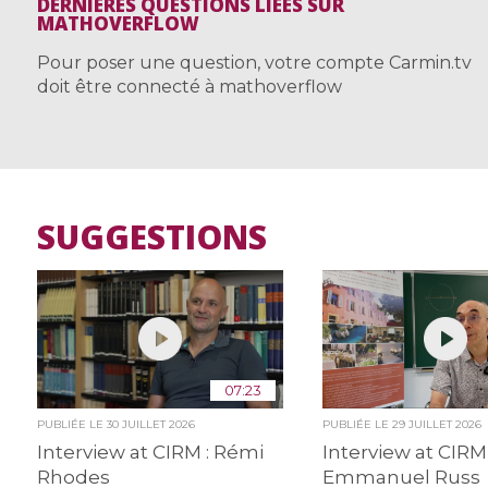
DERNIÈRES QUESTIONS LIÉES SUR
MATHOVERFLOW
Pour poser une question, votre compte Carmin.tv
doit être connecté à mathoverflow
SUGGESTIONS
07:23
PUBLIÉE LE
30 JUILLET 2026
PUBLIÉE LE
29 JUILLET 2026
Interview at CIRM : Rémi
Interview at CIRM 
Rhodes
Emmanuel Russ