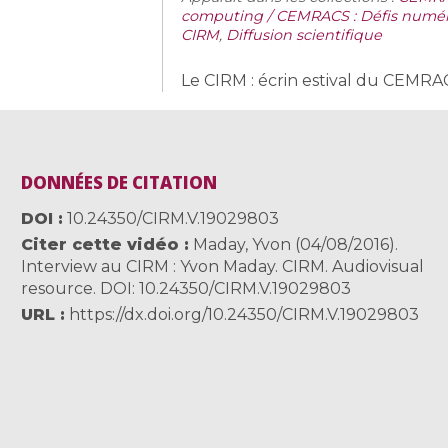
computing / CEMRACS : Défis numériq
CIRM
,
Diffusion scientifique
Le CIRM : écrin estival du CEMRAC
DONNÉES DE CITATION
DOI
10.24350/CIRM.V.19029803
Citer cette vidéo
Maday, Yvon (04/08/2016).
Interview au CIRM : Yvon Maday. CIRM. Audiovisual
resource. DOI: 10.24350/CIRM.V.19029803
URL
https://dx.doi.org/10.24350/CIRM.V.19029803