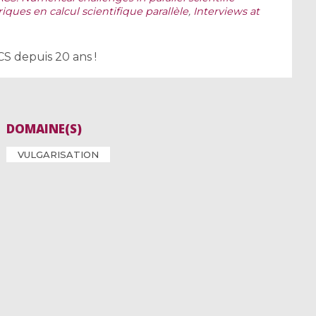
ues en calcul scientifique parallèle
,
Interviews at
S depuis 20 ans !
DOMAINE(S)
VULGARISATION