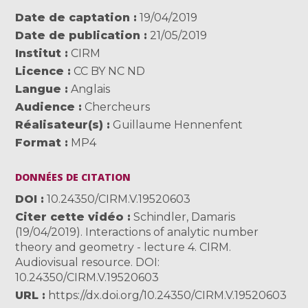
Date de captation
19/04/2019
Date de publication
21/05/2019
Institut
CIRM
Licence
CC BY NC ND
Langue
Anglais
Audience
Chercheurs
Réalisateur(s)
Guillaume Hennenfent
Format
MP4
DONNÉES DE CITATION
DOI
10.24350/CIRM.V.19520603
Citer cette vidéo
Schindler, Damaris
(19/04/2019). Interactions of analytic number
theory and geometry - lecture 4. CIRM.
Audiovisual resource. DOI:
10.24350/CIRM.V.19520603
URL
https://dx.doi.org/10.24350/CIRM.V.19520603