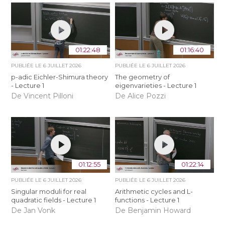
01:22:48
01:16:40
PUBLIÉE LE
6 JUILLET 2026
PUBLIÉE LE
6 JUILLET 2026
p-adic Eichler-Shimura theory
The geometry of
- Lecture 1
eigenvarieties - Lecture 1
De Vincent Pilloni
De Alice Pozzi
01:12:55
01:22:14
PUBLIÉE LE
6 JUILLET 2026
PUBLIÉE LE
6 JUILLET 2026
Singular moduli for real
Arithmetic cycles and L-
quadratic fields - Lecture 1
functions - Lecture 1
De Jan Vonk
De Benjamin Howard