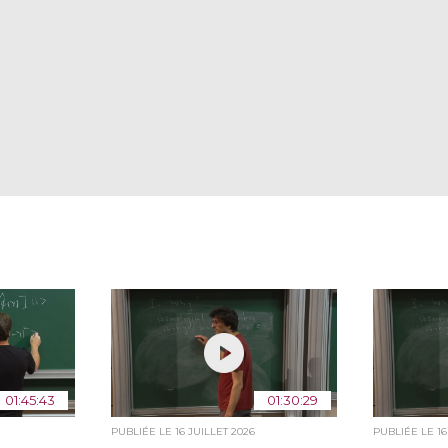
01:45:43
01:30:29
PUBLIÉE LE
16 JUILLET 2026
PUBLIÉE LE
1