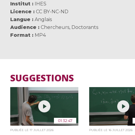
Institut
IHES
Licence
CC BY-NC-ND
Langue
Anglais
Audience
Chercheurs
,
Doctorants
Format
MP4
SUGGESTIONS
01:32:47
PUBLIÉE LE
17 JUILLET 2026
PUBLIÉE LE
16 JUILLET 2026