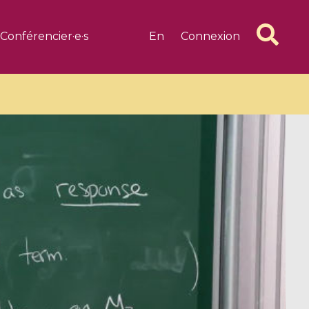
Conférencier·e·s
En
Connexion
6 videos
1 videos
d complex
CIMPA-CIRM Fellowships «
algébrique
Research in Residence »
Introduction to Dissipative
Dynamical Systems in Infinite
Dimensions and Their
Applications