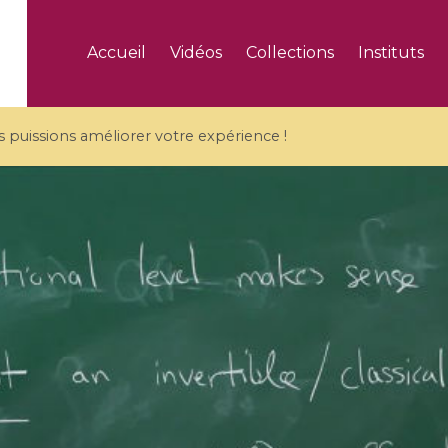
Accueil
Vidéos
Collections
Instituts
puissions améliorer votre expérience !
5 videos
ranches and affine
Algebraic geometry an
groups / Branches de
geometry / Géométrie 
et groupes quantiques
et géométrie complexe