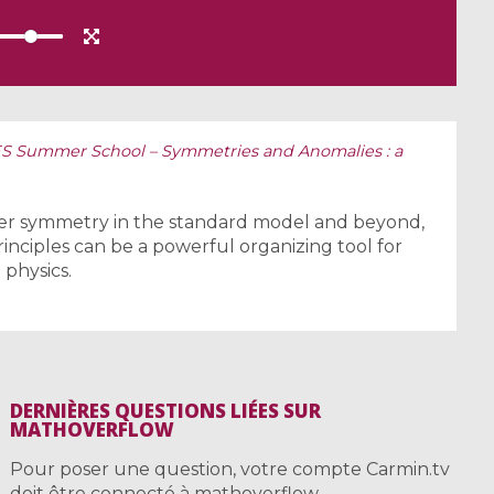
S Summer School – Symmetries and Anomalies : a
gher symmetry in the standard model and beyond,
inciples can be a powerful organizing tool for
 physics.
DERNIÈRES QUESTIONS LIÉES SUR
MATHOVERFLOW
Pour poser une question, votre compte Carmin.tv
doit être connecté à mathoverflow