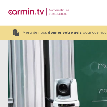
Mathématiques
et Interactions
Merci de nous
donner votre avis
pour que nous 
19 videos
CEMRACS 2026 : Modeling and AI
Coulomb b
for Environmental Transition /
quantum 
Centre d'Eté Mathématique de
Coulomb 
Recherche Avancée en Calcul
affines
Scientifique