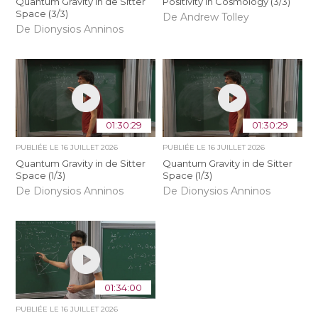
Quantum Gravity in de Sitter
Positivity in Cosmology (3/3)
Space (3/3)
De Andrew Tolley
De Dionysios Anninos
01:30:29
01:30:29
PUBLIÉE LE
16 JUILLET 2026
PUBLIÉE LE
16 JUILLET 2026
Quantum Gravity in de Sitter
Quantum Gravity in de Sitter
Space (1/3)
Space (1/3)
De Dionysios Anninos
De Dionysios Anninos
01:34:00
PUBLIÉE LE
16 JUILLET 2026