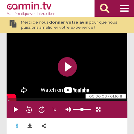
Mathématiques
et Interactions
Merci de nous
donner votre avis
pour que nous
puissions améliorer votre expérience !
00:00:00
/
01:10:11
1
x