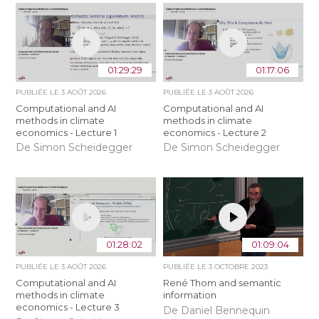
01:29:29
01:17:06
PUBLIÉE LE
3 AOÛT 2026
PUBLIÉE LE
3 AOÛT 2026
Computational and AI
Computational and AI
methods in climate
methods in climate
economics - Lecture 1
economics - Lecture 2
De Simon Scheidegger
De Simon Scheidegger
01:28:02
01:09:04
PUBLIÉE LE
3 AOÛT 2026
PUBLIÉE LE
3 OCTOBRE 2023
Computational and AI
René Thom and semantic
methods in climate
information
economics - Lecture 3
De Daniel Bennequin