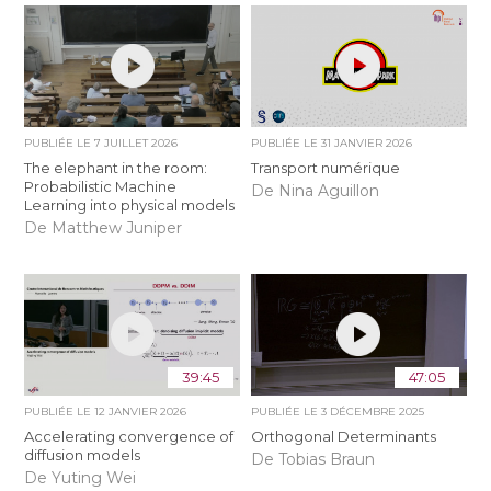
PUBLIÉE LE
7 JUILLET 2026
PUBLIÉE LE
31 JANVIER 2026
The elephant in the room:
Transport numérique
Probabilistic Machine
De Nina Aguillon
Learning into physical models
De Matthew Juniper
39:45
47:05
PUBLIÉE LE
12 JANVIER 2026
PUBLIÉE LE
3 DÉCEMBRE 2025
Accelerating convergence of
Orthogonal Determinants
diffusion models
De Tobias Braun
De Yuting Wei