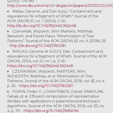
(2000): 176-185. -
http://www.dis.uniroma1.it/~degiacom/papers/2000/CDLV00
Miklau, Gerome, and Dan Suciu. "Containment and
equivalence for a fragment of XPath." Journal of the
ACM (JACM) 51, no. 1 (2004): 2-45 -
http://dx.doi.org/10.1145/962446.962448
CzerwiŃski, Wojciech, Wim Martens, Matthias
Niewerth, and Paweł Parys. "Minimization of Tree
Patterns." Journal of the ACM (JACM) 65, no. 4 (2018): 26.
-
http://dx.doi.org/10.1145/3180281
MIKLAU, Gerome et SUCIU, Dan. Containment and
equivalence for a fragment of XPath. Journal of the ACM
(JACM), 2004, vol. 51, no 1, p. 2-45 -
https://doi.org/10.1145/962446.962448
CZERWIŃSKI, Wojciech, MARTENS, Wim,
NIEWERTH, Matthias, et al. Minimization of Tree
Patterns. Journal of the ACM (JACM), 2018, vol. 65, no 4,
p. 26. -
https://doi.org/10.1145/3180281
FOMIN, Fedor V., LOKSHTANOV, Daniel, PANOLAN,
Fahad, et al. Efficient computation of representative
families with applications in parameterized and exact
algorithms. Journal of the ACM (JACM), 2016, vol. 63, no
4, p. 29. -
https://doi.org/10.1145/2886094