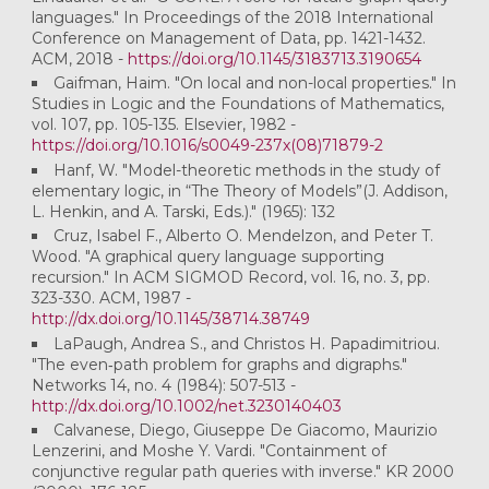
languages." In Proceedings of the 2018 International
Conference on Management of Data, pp. 1421-1432.
ACM, 2018 -
https://doi.org/10.1145/3183713.3190654
Gaifman, Haim. "On local and non-local properties." In
Studies in Logic and the Foundations of Mathematics,
vol. 107, pp. 105-135. Elsevier, 1982 -
https://doi.org/10.1016/s0049-237x(08)71879-2
Hanf, W. "Model-theoretic methods in the study of
elementary logic, in “The Theory of Models”(J. Addison,
L. Henkin, and A. Tarski, Eds.)." (1965): 132
Cruz, Isabel F., Alberto O. Mendelzon, and Peter T.
Wood. "A graphical query language supporting
recursion." In ACM SIGMOD Record, vol. 16, no. 3, pp.
323-330. ACM, 1987 -
http://dx.doi.org/10.1145/38714.38749
LaPaugh, Andrea S., and Christos H. Papadimitriou.
"The even‐path problem for graphs and digraphs."
Networks 14, no. 4 (1984): 507-513 -
http://dx.doi.org/10.1002/net.3230140403
Calvanese, Diego, Giuseppe De Giacomo, Maurizio
Lenzerini, and Moshe Y. Vardi. "Containment of
conjunctive regular path queries with inverse." KR 2000