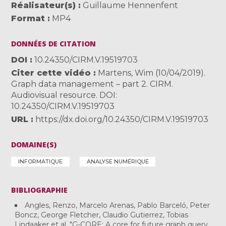
Réalisateur(s)
Guillaume Hennenfent
Format
MP4
DONNÉES DE CITATION
DOI
10.24350/CIRM.V.19519703
Citer cette vidéo
Martens, Wim (10/04/2019).
Graph data management – part 2. CIRM.
Audiovisual resource. DOI:
10.24350/CIRM.V.19519703
URL
https://dx.doi.org/10.24350/CIRM.V.19519703
DOMAINE(S)
INFORMATIQUE
ANALYSE NUMÉRIQUE
BIBLIOGRAPHIE
Angles, Renzo, Marcelo Arenas, Pablo Barceló, Peter
Boncz, George Fletcher, Claudio Gutierrez, Tobias
Lindaaker et al. "G-CORE: A core for future graph query