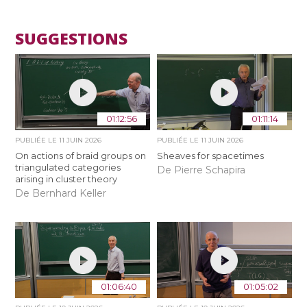
SUGGESTIONS
01:12:56
01:11:14
PUBLIÉE LE
11 JUIN 2026
PUBLIÉE LE
11 JUIN 2026
On actions of braid groups on
Sheaves for spacetimes
triangulated categories
De Pierre Schapira
arising in cluster theory
De Bernhard Keller
01:06:40
01:05:02