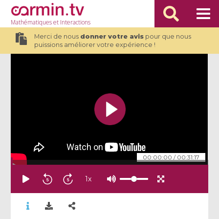
Mathématiques
et Interactions
Merci de nous
donner votre avis
pour que nous
puissions améliorer votre expérience !
00:00:00
/
00:31:17
1
x