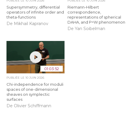
PUBLIÉE LE
10 JUIN 2026
PUBLIÉE LE
10 JUIN 2026
Supersymmetry, differential
Riemann-Hilbert
operators of infinite order and
correspondence,
theta-functions
representations of spherical
DAHA, and P=W phenomenon
De Mikhail Kapranov
De Yan Soibelman
01:03:52
PUBLIÉE LE
10 JUIN 2026
Chi-independence for moduli
spaces of one-dimensional
sheaves on symplectic
surfaces
De Olivier Schiffmann