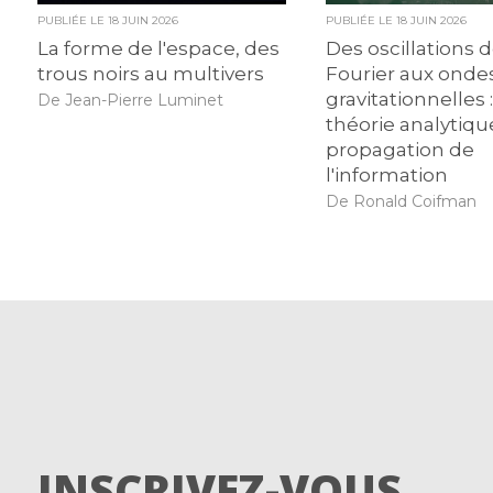
PUBLIÉE LE
18 JUIN 2026
PUBLIÉE LE
18 JUIN 2026
La forme de l'espace, des
Des oscillations 
trous noirs au multivers
Fourier aux onde
gravitationnelles :
De Jean-Pierre Luminet
théorie analytiqu
propagation de
l'information
De Ronald Coifman
INSCRIVEZ-VOUS