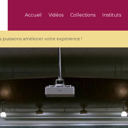
Accueil
Vidéos
Collections
Instituts
puissions améliorer votre expérience !
5 videos
ranches and affine
Algebraic geometry an
groups / Branches de
geometry / Géométrie 
et groupes quantiques
et géométrie complexe