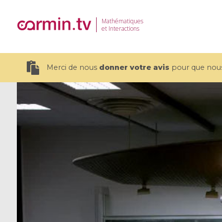
Mathématiques
et Interactions
Merci de nous
donner votre avis
pour que nous 
19 videos
CEMRACS 2026 : Modeling and AI
Coulomb b
for Environmental Transition /
quantum 
Centre d'Eté Mathématique de
Coulomb 
Recherche Avancée en Calcul
affines
Scientifique