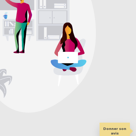
Donner son
avis