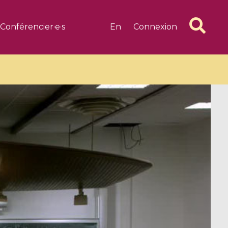
Conférencier·e·s
En
Connexion
6 videos
1 videos
d complex
CIMPA-CIRM Fellowships «
algébrique
Research in Residence »
Introduction to Dissipative
Dynamical Systems in Infinite
Dimensions and Their
Applications