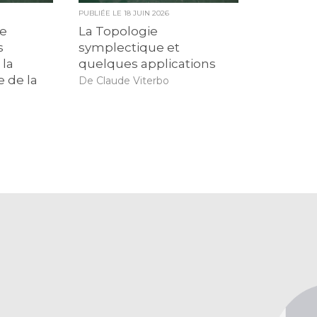
PUBLIÉE LE
18 JUIN 2026
de
La Topologie
s
symplectique et
 la
quelques applications
e de la
De Claude Viterbo