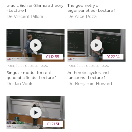
p-adic Eichler-Shimura theory
The geometry of
- Lecture 1
eigenvarieties - Lecture 1
De Vincent Pilloni
De Alice Pozzi
01:12:55
01:22:14
PUBLIÉE LE
6 JUILLET 2026
PUBLIÉE LE
6 JUILLET 2026
Singular moduli for real
Arithmetic cycles and L-
quadratic fields - Lecture 1
functions - Lecture 1
De Jan Vonk
De Benjamin Howard
01:21:51