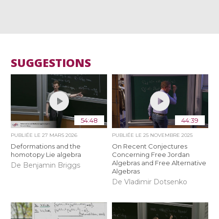
SUGGESTIONS
54:48
44:39
PUBLIÉE LE
27 MARS 2026
PUBLIÉE LE
25 NOVEMBRE 2025
Deformations and the
On Recent Conjectures
homotopy Lie algebra
Concerning Free Jordan
Algebras and Free Alternative
De Benjamin Briggs
Algebras
De Vladimir Dotsenko