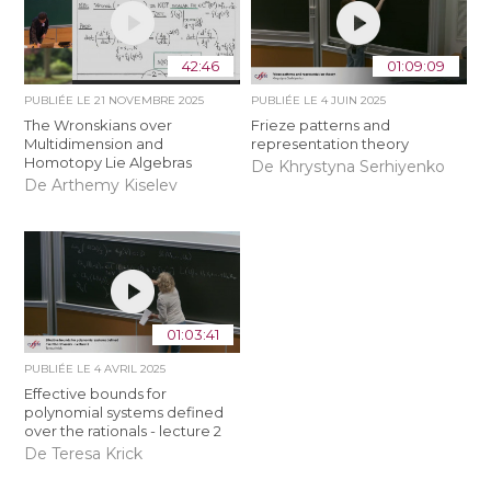
42:46
01:09:09
PUBLIÉE LE
21 NOVEMBRE 2025
PUBLIÉE LE
4 JUIN 2025
The Wronskians over
Frieze patterns and
Multidimension and
representation theory
Homotopy Lie Algebras
De Khrystyna Serhiyenko
De Arthemy Kiselev
01:03:41
PUBLIÉE LE
4 AVRIL 2025
Effective bounds for
polynomial systems defined
over the rationals - lecture 2
De Teresa Krick