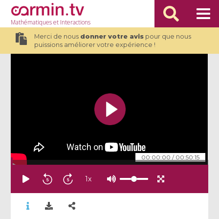
Mathématiques
et Interactions
Merci de nous
donner votre avis
pour que nous
puissions améliorer votre expérience !
00:00:00
/
00:50:15
1
x