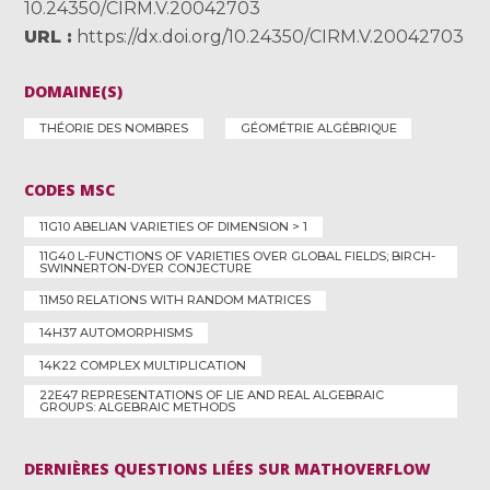
10.24350/CIRM.V.20042703
URL
https://dx.doi.org/10.24350/CIRM.V.20042703
DOMAINE(S)
THÉORIE DES NOMBRES
GÉOMÉTRIE ALGÉBRIQUE
CODES MSC
11G10 ABELIAN VARIETIES OF DIMENSION > 1
11G40 L-FUNCTIONS OF VARIETIES OVER GLOBAL FIELDS; BIRCH-
SWINNERTON-DYER CONJECTURE
11M50 RELATIONS WITH RANDOM MATRICES
14H37 AUTOMORPHISMS
14K22 COMPLEX MULTIPLICATION
22E47 REPRESENTATIONS OF LIE AND REAL ALGEBRAIC
GROUPS: ALGEBRAIC METHODS
DERNIÈRES QUESTIONS LIÉES SUR MATHOVERFLOW