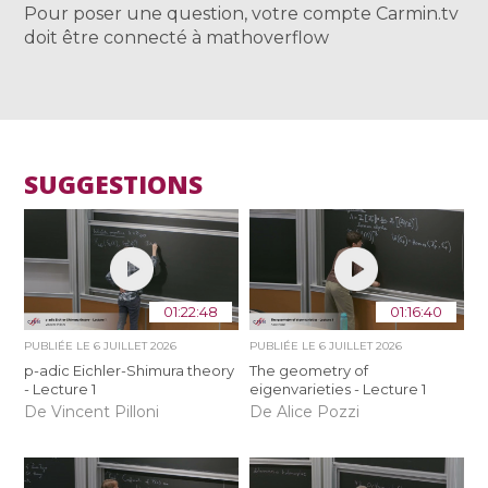
Pour poser une question, votre compte Carmin.tv
doit être connecté à mathoverflow
SUGGESTIONS
01:22:48
01:16:40
PUBLIÉE LE
6 JUILLET 2026
PUBLIÉE LE
6 JUILLET 2026
p-adic Eichler-Shimura theory
The geometry of
- Lecture 1
eigenvarieties - Lecture 1
De Vincent Pilloni
De Alice Pozzi