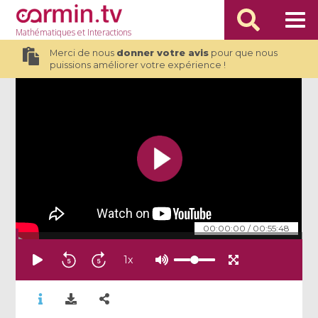
Mathématiques
et Interactions
Merci de nous
donner votre avis
pour que nous
puissions améliorer votre expérience !
00:00:00
/
00:55:48
1
x