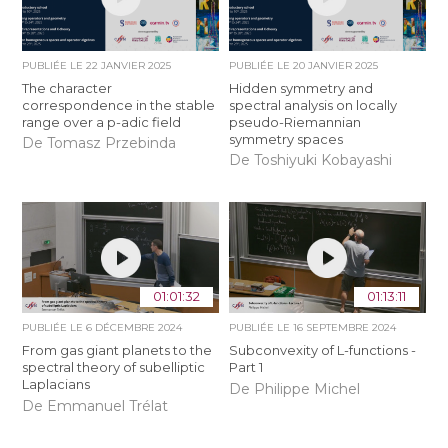
PUBLIÉE LE
22 JANVIER 2025
PUBLIÉE LE
20 JANVIER 2025
The character
Hidden symmetry and
correspondence in the stable
spectral analysis on locally
range over a p-adic field
pseudo-Riemannian
symmetry spaces
De Tomasz Przebinda
De Toshiyuki Kobayashi
01:01:32
01:13:11
PUBLIÉE LE
6 DÉCEMBRE 2024
PUBLIÉE LE
16 SEPTEMBRE 2024
From gas giant planets to the
Subconvexity of L-functions -
spectral theory of subelliptic
Part 1
Laplacians
De Philippe Michel
De Emmanuel Trélat