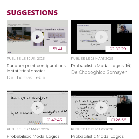
SUGGESTIONS
59:41
02:02:29
PUBLIÉE LE
1 JUIN 2026
PUBLIÉE LE
23 MARS 2026
Random point configurations
Probabilistic Modal Logics (1/4)
in statistical physics
De Chopoghloo Somayeh
De Thomas Leblé
01:42:43
01:26:56
PUBLIÉE LE
23 MARS 2026
PUBLIÉE LE
23 MARS 2026
Probabilistic Modal Logics
Probabilistic Modal Logics