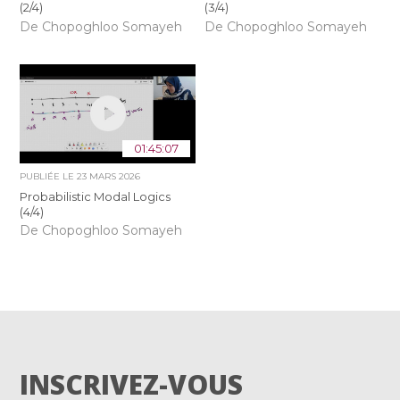
(2/4)
(3/4)
De Chopoghloo Somayeh
De Chopoghloo Somayeh
01:45:07
PUBLIÉE LE
23 MARS 2026
Probabilistic Modal Logics
(4/4)
De Chopoghloo Somayeh
INSCRIVEZ-VOUS