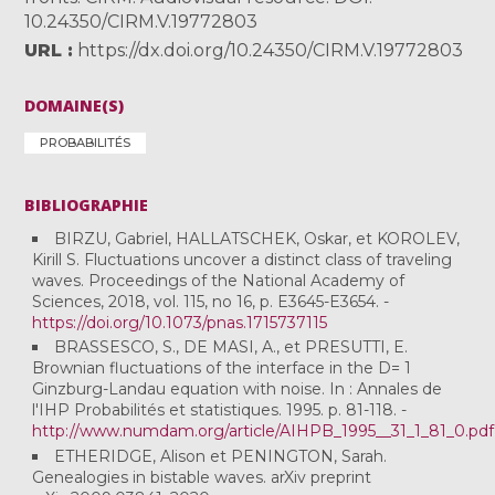
10.24350/CIRM.V.19772803
URL
https://dx.doi.org/10.24350/CIRM.V.19772803
DOMAINE(S)
PROBABILITÉS
BIBLIOGRAPHIE
BIRZU, Gabriel, HALLATSCHEK, Oskar, et KOROLEV,
Kirill S. Fluctuations uncover a distinct class of traveling
waves. Proceedings of the National Academy of
Sciences, 2018, vol. 115, no 16, p. E3645-E3654. -
https://doi.org/10.1073/pnas.1715737115
BRASSESCO, S., DE MASI, A., et PRESUTTI, E.
Brownian fluctuations of the interface in the D= 1
Ginzburg-Landau equation with noise. In : Annales de
l'IHP Probabilités et statistiques. 1995. p. 81-118. -
http://www.numdam.org/article/AIHPB_1995__31_1_81_0.pdf
ETHERIDGE, Alison et PENINGTON, Sarah.
Genealogies in bistable waves. arXiv preprint