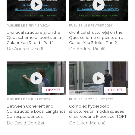
PUBLIÉE LE
5 FÉVRIER 2024
PUBLIÉE LE
5 FÉVRIER 2024
d-critical structure(s) on the
d-critical structure(s) on the
Quot scheme of points on a
Quot scheme of points on a
Calabi-Yau 3-fold - Part 1
Calabi-Yau 3-fold - Part 2
De Andrea Ricolfi
De Andrea Ricolfi
01:27:27
01:00:17
PUBLIÉE LE
28 JUILLET 2022
PUBLIÉE LE
27 JUILLET 2022
Between Coherent and
Complex hyperbolic
Constructible Local Langlands
structures on moduli spaces
Correspondences
of curves and Fibonacci TQFT
De David Ben-Zvi
De Julien Marché