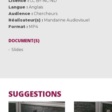
Licence
CC BY-NC-ND
Langue
Anglais
Audience
Chercheurs
Réalisateur(s)
Mandarine Audiovisuel
Format
MP4
DOCUMENT(S)
Slides
SUGGESTIONS