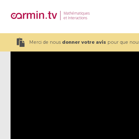
Mathématiques
et Interactions
Merci de nous
donner votre avis
pour que nous 
19 videos
CEMRACS 2026 : Modeling and AI
Coulomb b
for Environmental Transition /
quantum 
Centre d'Eté Mathématique de
Coulomb 
Recherche Avancée en Calcul
affines
Scientifique