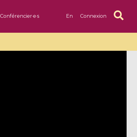
Conférencier·e·s
En
Connexion
6 videos
1 videos
d complex
CIMPA-CIRM Fellowships «
algébrique
Research in Residence »
Introduction to Dissipative
Dynamical Systems in Infinite
Dimensions and Their
Applications