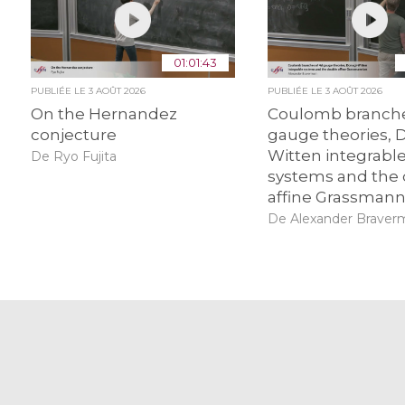
01:01:43
PUBLIÉE LE
3 AOÛT 2026
PUBLIÉE LE
3 AOÛT 2026
On the Hernandez
Coulomb branche
conjecture
gauge theories, 
Witten integrabl
De Ryo Fujita
systems and the
affine Grassmann
De Alexander Braver