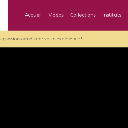
Accueil
Vidéos
Collections
Instituts
puissions améliorer votre expérience !
5 videos
ranches and affine
Algebraic geometry an
groups / Branches de
geometry / Géométrie 
et groupes quantiques
et géométrie complexe