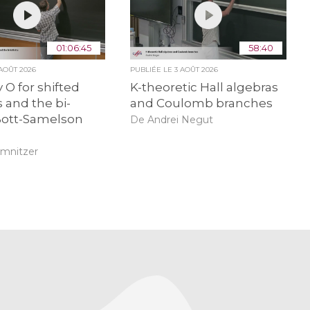
01:06:45
58:40
 AOÛT 2026
PUBLIÉE LE
3 AOÛT 2026
 O for shifted
K-theoretic Hall algebras
 and the bi-
and Coulomb branches
 Bott-Samelson
De Andrei Negut
amnitzer