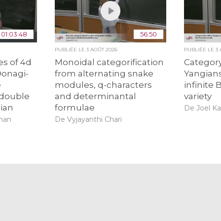
01:03:48
56:50
PUBLIÉE LE
3 AOÛT 2026
PUBLIÉE LE
3
s of 4d
Monoidal categorification
Category
Donagi-
from alternating snake
Yangians
e
modules, q-characters
infinite
 double
and determinantal
variety
ian
formulae
De Joel K
man
De Vyjayanthi Chari