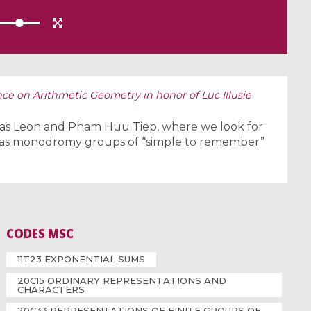
ce on Arithmetic Geometry in honor of Luc Illusie
Rojas Leon and Pham Huu Tiep, where we look for
ing as monodromy groups of “simple to remember”
CODES MSC
11T23 EXPONENTIAL SUMS
20C15 ORDINARY REPRESENTATIONS AND
CHARACTERS
20C33 REPRESENTATIONS OF FINITE GROUPS OF