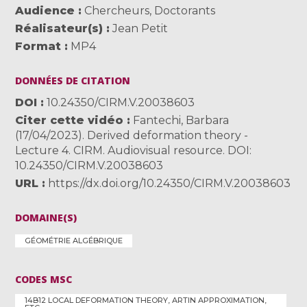
Audience
Chercheurs
,
Doctorants
Réalisateur(s)
Jean Petit
Format
MP4
DONNÉES DE CITATION
DOI
10.24350/CIRM.V.20038603
Citer cette vidéo
Fantechi, Barbara
(17/04/2023). Derived deformation theory -
Lecture 4. CIRM. Audiovisual resource. DOI:
10.24350/CIRM.V.20038603
URL
https://dx.doi.org/10.24350/CIRM.V.20038603
DOMAINE(S)
GÉOMÉTRIE ALGÉBRIQUE
CODES MSC
14B12 LOCAL DEFORMATION THEORY, ARTIN APPROXIMATION,