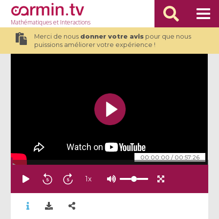
Mathématiques
et Interactions
Merci de nous
donner votre avis
pour que nous
puissions améliorer votre expérience !
00:00:00
/
00:57:26
1
x