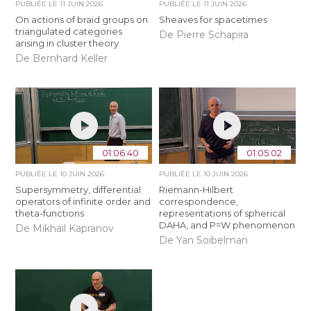
PUBLIÉE LE
11 JUIN 2026
PUBLIÉE LE
11 JUIN 2026
On actions of braid groups on
Sheaves for spacetimes
triangulated categories
De Pierre Schapira
arising in cluster theory
De Bernhard Keller
01:06:40
01:05:02
PUBLIÉE LE
10 JUIN 2026
PUBLIÉE LE
10 JUIN 2026
Supersymmetry, differential
Riemann-Hilbert
operators of infinite order and
correspondence,
theta-functions
representations of spherical
DAHA, and P=W phenomenon
De Mikhail Kapranov
De Yan Soibelman