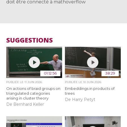
doit être connecté à mathoverflow
SUGGESTIONS
01:12:56
38:29
PUBLIÉE LE
11 JUIN 2026
PUBLIÉE LE
10 JUIN 2026
On actions of braid groups on
Embeddings in products of
triangulated categories
trees
arising in cluster theory
De Harry Petyt
De Bernhard Keller