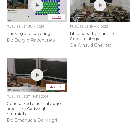
55:22
PUBLIÉE LE
1 JUIN 2026
PUBLIÉE LE
19 MAI 2026
Packing and covering
Lift and patterns in the
Spectre tilings
De Danylo Radchenko
De Arnaud Chéritat
49:50
PUBLIÉE LE
27 MARS 2026
Generalized binomial edge
ideals are Cartwright-
Sturmfels
De Emanuela De Negri