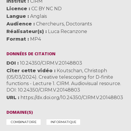
Institut
CIRM
Licence
CC BY NC ND
Langue
Anglais
Audience
Chercheurs
,
Doctorants
Réalisateur(s)
Luca Recanzone
Format
MP4
DONNÉES DE CITATION
DOI
10.24350/CIRM.V.20148803
Citer cette vidéo
Koutschan, Christoph
(05/03/2024). Creative telescoping for D-finite
functions - Lecture 1. CIRM. Audiovisual resource.
DOI: 10.24350/CIRM.V.20148803
URL
https://dx.doi.org/10.24350/CIRM.V.20148803
DOMAINE(S)
COMBINATOIRE
INFORMATIQUE